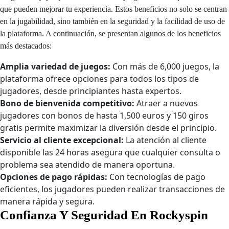
que pueden mejorar tu experiencia. Estos beneficios no solo se centran
en la jugabilidad, sino también en la seguridad y la facilidad de uso de
la plataforma. A continuación, se presentan algunos de los beneficios
más destacados:
Amplia variedad de juegos:
Con más de 6,000 juegos, la
plataforma ofrece opciones para todos los tipos de
jugadores, desde principiantes hasta expertos.
Bono de bienvenida competitivo:
Atraer a nuevos
jugadores con bonos de hasta 1,500 euros y 150 giros
gratis permite maximizar la diversión desde el principio.
Servicio al cliente excepcional:
La atención al cliente
disponible las 24 horas asegura que cualquier consulta o
problema sea atendido de manera oportuna.
Opciones de pago rápidas:
Con tecnologías de pago
eficientes, los jugadores pueden realizar transacciones de
manera rápida y segura.
Confianza Y Seguridad En Rockyspin