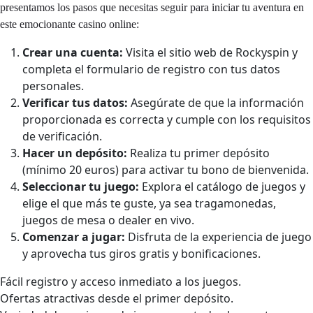
presentamos los pasos que necesitas seguir para iniciar tu aventura en
este emocionante casino online:
Crear una cuenta:
Visita el sitio web de Rockyspin y
completa el formulario de registro con tus datos
personales.
Verificar tus datos:
Asegúrate de que la información
proporcionada es correcta y cumple con los requisitos
de verificación.
Hacer un depósito:
Realiza tu primer depósito
(mínimo 20 euros) para activar tu bono de bienvenida.
Seleccionar tu juego:
Explora el catálogo de juegos y
elige el que más te guste, ya sea tragamonedas,
juegos de mesa o dealer en vivo.
Comenzar a jugar:
Disfruta de la experiencia de juego
y aprovecha tus giros gratis y bonificaciones.
Fácil registro y acceso inmediato a los juegos.
Ofertas atractivas desde el primer depósito.