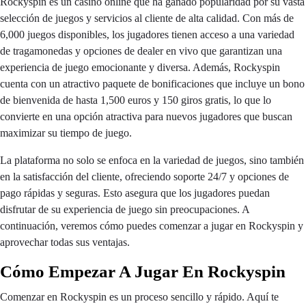
Rockyspin es un casino online que ha ganado popularidad por su vasta
selección de juegos y servicios al cliente de alta calidad. Con más de
6,000 juegos disponibles, los jugadores tienen acceso a una variedad
de tragamonedas y opciones de dealer en vivo que garantizan una
experiencia de juego emocionante y diversa. Además, Rockyspin
cuenta con un atractivo paquete de bonificaciones que incluye un bono
de bienvenida de hasta 1,500 euros y 150 giros gratis, lo que lo
convierte en una opción atractiva para nuevos jugadores que buscan
maximizar su tiempo de juego.
La plataforma no solo se enfoca en la variedad de juegos, sino también
en la satisfacción del cliente, ofreciendo soporte 24/7 y opciones de
pago rápidas y seguras. Esto asegura que los jugadores puedan
disfrutar de su experiencia de juego sin preocupaciones. A
continuación, veremos cómo puedes comenzar a jugar en Rockyspin y
aprovechar todas sus ventajas.
Cómo Empezar A Jugar En Rockyspin
Comenzar en Rockyspin es un proceso sencillo y rápido. Aquí te