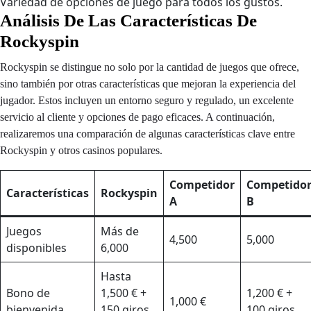
Variedad de opciones de juego para todos los gustos.
Análisis De Las Características De
Rockyspin
Rockyspin se distingue no solo por la cantidad de juegos que ofrece,
sino también por otras características que mejoran la experiencia del
jugador. Estos incluyen un entorno seguro y regulado, un excelente
servicio al cliente y opciones de pago eficaces. A continuación,
realizaremos una comparación de algunas características clave entre
Rockyspin y otros casinos populares.
Competidor
Competido
Características
Rockyspin
A
B
Juegos
Más de
4,500
5,000
disponibles
6,000
Hasta
Bono de
1,500 € +
1,200 € +
1,000 €
bienvenida
150 giros
100 giros