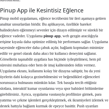
Pinup App ile Kesintisiz Eğlence
Pinup mobil uygulaması, eğlence tecrübesini bir ileri aşamaya getiren
anahtar unsurlardan biridir. Bu aplikasyon, özellikle hareket
halindeyken eğlenmeyi sevenler için dizayn edilmiştir ve sürekli bir
eğlence vadeder. Uygulama
pinup app
, web gezgin aracılığıyla
erişime kıyasla daha optimize edilmiş bir performans sağlar. Uygulama
sayesinde eğlenceler daha çabuk açılır, bağlantı kopmaları minimize
edilir ve genel olarak daha akıcı bir kullanıcı deneyimi sağlanır.
Görsellerin taşınabilir aygıtlara has biçimde iyileştirilmesi, hem pil
süresini muhafaza eder hem de imaj kalitesinden ödün vermez.
Uygulama ekranı, kullanımı kolay bir dizayna sahiptir, bu da yeni
üyelerin dahi kolayca gezinebilmesini ve beğendikleri eğlenceleri
sorunsuzca bulmasını mümkün kılar. Tek basışla tercih ettiğiniz
slotlara, interaktif kumar oyunlarına veya spor bahisleri bölümlerine
girebilirsiniz. Ayrıca, uygulama vasıtasıyla profilinize girmek, para
yatırma ve çekme işlemleri gerçekleştirmek, ek ikramiyeleri izlemek ve
destek hattıyla bağlantı kurmak de epeyce basittir. Push uyarıları