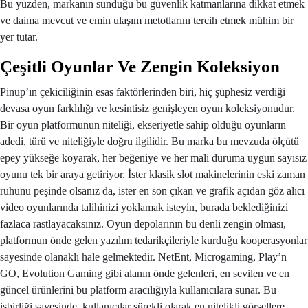
Bu yüzden, markanın sunduğu bu güvenlik katmanlarına dikkat etmek
ve daima mevcut ve emin ulaşım metotlarını tercih etmek mühim bir
yer tutar.
Çeşitli Oyunlar Ve Zengin Koleksiyon
Pinup’ın çekiciliğinin esas faktörlerinden biri, hiç şüphesiz verdiği
devasa oyun farklılığı ve kesintisiz genişleyen oyun koleksiyonudur.
Bir oyun platformunun niteliği, ekseriyetle sahip olduğu oyunların
adedi, türü ve niteliğiyle doğru ilgilidir. Bu marka bu mevzuda ölçütü
epey yükseğe koyarak, her beğeniye ve her mali duruma uygun sayısız
oyunu tek bir araya getiriyor. İster klasik slot makinelerinin eski zaman
ruhunu peşinde olsanız da, ister en son çıkan ve grafik açıdan göz alıcı
video oyunlarında talihinizi yoklamak isteyin, burada beklediğinizi
fazlaca rastlayacaksınız. Oyun depolarının bu denli zengin olması,
platformun önde gelen yazılım tedarikçileriyle kurduğu kooperasyonlar
sayesinde olanaklı hale gelmektedir. NetEnt, Microgaming, Play’n
GO, Evolution Gaming gibi alanın önde gelenleri, en sevilen ve en
güncel ürünlerini bu platform aracılığıyla kullanıcılara sunar. Bu
işbirliği sayesinde, kullanıcılar sürekli olarak en nitelikli görsellere,