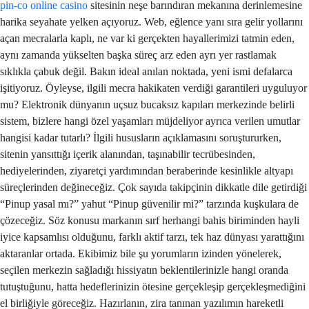
pin-co online casino
sitesinin neşe barındıran mekanına derinlemesine
harika seyahate yelken açıyoruz. Web, eğlence yanı sıra gelir yollarını
açan mecralarla kaplı, ne var ki gerçekten hayallerimizi tatmin eden,
aynı zamanda yükselten başka süreç arz eden ayrı yer rastlamak
sıklıkla çabuk değil. Bakın ideal anılan noktada, yeni ismi defalarca
işitiyoruz. Öyleyse, ilgili mecra hakikaten verdiği garantileri uyguluyor
mu? Elektronik dünyanın uçsuz bucaksız kapıları merkezinde belirli
sistem, bizlere hangi özel yaşamları müjdeliyor ayrıca verilen umutlar
hangisi kadar tutarlı? İlgili hususların açıklamasını soruştururken,
sitenin yansıttığı içerik alanından, taşınabilir tecrübesinden,
hediyelerinden, ziyaretçi yardımından beraberinde kesinlikle altyapı
süreçlerinden değineceğiz. Çok sayıda takipçinin dikkatle dile getirdiği
“Pinup yasal mı?” yahut “Pinup güvenilir mi?” tarzında kuşkulara de
çözeceğiz. Söz konusu markanın sırf herhangi bahis biriminden hayli
iyice kapsamlısı olduğunu, farklı aktif tarzı, tek haz dünyası yarattığını
aktaranlar ortada. Ekibimiz bile şu yorumların izinden yönelerek,
seçilen merkezin sağladığı hissiyatın beklentilerinizle hangi oranda
tutuştuğunu, hatta hedeflerinizin ötesine gerçekleşip gerçekleşmediğini
el birliğiyle göreceğiz. Hazırlanın, zira tanınan yazılımın hareketli