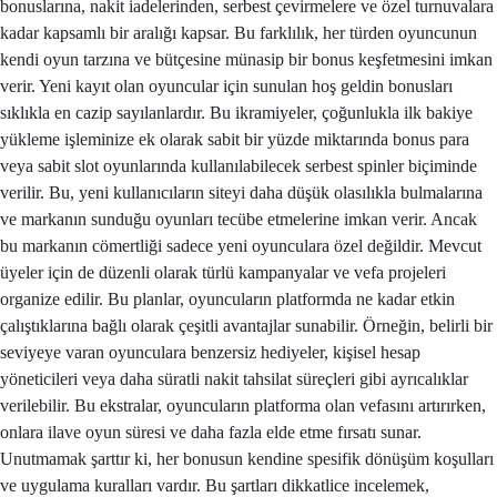
bonuslarına, nakit iadelerinden, serbest çevirmelere ve özel turnuvalara
kadar kapsamlı bir aralığı kapsar. Bu farklılık, her türden oyuncunun
kendi oyun tarzına ve bütçesine münasip bir bonus keşfetmesini imkan
verir. Yeni kayıt olan oyuncular için sunulan hoş geldin bonusları
sıklıkla en cazip sayılanlardır. Bu ikramiyeler, çoğunlukla ilk bakiye
yükleme işleminize ek olarak sabit bir yüzde miktarında bonus para
veya sabit slot oyunlarında kullanılabilecek serbest spinler biçiminde
verilir. Bu, yeni kullanıcıların siteyi daha düşük olasılıkla bulmalarına
ve markanın sunduğu oyunları tecübe etmelerine imkan verir. Ancak
bu markanın cömertliği sadece yeni oyunculara özel değildir. Mevcut
üyeler için de düzenli olarak türlü kampanyalar ve vefa projeleri
organize edilir. Bu planlar, oyuncuların platformda ne kadar etkin
çalıştıklarına bağlı olarak çeşitli avantajlar sunabilir. Örneğin, belirli bir
seviyeye varan oyunculara benzersiz hediyeler, kişisel hesap
yöneticileri veya daha süratli nakit tahsilat süreçleri gibi ayrıcalıklar
verilebilir. Bu ekstralar, oyuncuların platforma olan vefasını artırırken,
onlara ilave oyun süresi ve daha fazla elde etme fırsatı sunar.
Unutmamak şarttır ki, her bonusun kendine spesifik dönüşüm koşulları
ve uygulama kuralları vardır. Bu şartları dikkatlice incelemek,