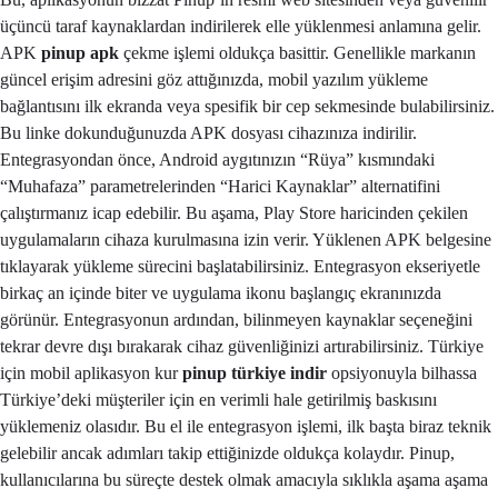
üçüncü taraf kaynaklardan indirilerek elle yüklenmesi anlamına gelir.
APK
pinup apk
çekme işlemi oldukça basittir. Genellikle markanın
güncel erişim adresini göz attığınızda, mobil yazılım yükleme
bağlantısını ilk ekranda veya spesifik bir cep sekmesinde bulabilirsiniz.
Bu linke dokunduğunuzda APK dosyası cihazınıza indirilir.
Entegrasyondan önce, Android aygıtınızın “Rüya” kısmındaki
“Muhafaza” parametrelerinden “Harici Kaynaklar” alternatifini
çalıştırmanız icap edebilir. Bu aşama, Play Store haricinden çekilen
uygulamaların cihaza kurulmasına izin verir. Yüklenen APK belgesine
tıklayarak yükleme sürecini başlatabilirsiniz. Entegrasyon ekseriyetle
birkaç an içinde biter ve uygulama ikonu başlangıç ekranınızda
görünür. Entegrasyonun ardından, bilinmeyen kaynaklar seçeneğini
tekrar devre dışı bırakarak cihaz güvenliğinizi artırabilirsiniz. Türkiye
için mobil aplikasyon kur
pinup türkiye indir
opsiyonuyla bilhassa
Türkiye’deki müşteriler için en verimli hale getirilmiş baskısını
yüklemeniz olasıdır. Bu el ile entegrasyon işlemi, ilk başta biraz teknik
gelebilir ancak adımları takip ettiğinizde oldukça kolaydır. Pinup,
kullanıcılarına bu süreçte destek olmak amacıyla sıklıkla aşama aşama