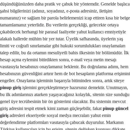
düşündüğünüzden daha pratik ve çabuk bir yöntemdir. Genelde başlıca
şahsi bilgilerinizi (adınız, soyadınız, e-posta adresiniz, iletişim
numaranız) ve sağlam bir parola belirlemenizi icap ettiren kısa bir belge
tamamlamanız yeterlidir. Bu verilerin gerçekliği, gelecekte ortaya
çıkabilecek herhangi bir parasal faaliyette yahut kullanıcı emniyetiyle
alakalı hallerde mühim bir yer tutar. Üyelik safhasında, üyelerin yaş
limiti ve coğrafi sınırlamalar gibi hukuki sorumlulukları onaylamaları
talep edilir, bu da ortamın mesuliyetli bahis ilkesinin bir bölümüdür. İlk
hesap açma eylemini bitirdikten sonra, e-mail veya metin mesajı
vasıtasıyla hesabınızı onaylamanız beklenir. Bu doğrulama adımı, hem
hesabınızın güvenliğini artırır hem de bot hesapların platforma erişimini
engeller. Onaylama işleminin başarıyla bitiminden sonra, artık siteye
pinup giriş
işlemini gerçekleştirmeye hazırsınız demektir. Unutmayın,
bu ilk adımlarınızı atarken yaşayacağınız kolaylık, sitenin size sunduğu
genel üye tecrübesinin bir ön gösterimi olacaktır. Bu sistemin mevcut
giriş adresini tespit etmek kimi zaman güçleşebilir, fakat
pinup güncel
giriş
adresleri ekseriyetle sosyal medya mecraları yahut emin
değerlendirme platformları vasıtasıyla çabucak duyurulur. Markanın
Türkiye kullanıcıları için bu erişim, sitenin değişken kurgusu dikkate