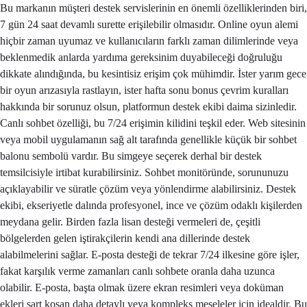
Bu markanın müşteri destek servislerinin en önemli özelliklerinden biri,
7 gün 24 saat devamlı surette erişilebilir olmasıdır. Online oyun alemi
hiçbir zaman uyumaz ve kullanıcıların farklı zaman dilimlerinde veya
beklenmedik anlarda yardıma gereksinim duyabileceği doğruluğu
dikkate alındığında, bu kesintisiz erişim çok mühimdir. İster yarım gece
bir oyun arızasıyla rastlayın, ister hafta sonu bonus çevrim kuralları
hakkında bir sorunuz olsun, platformun destek ekibi daima sizinledir.
Canlı sohbet özelliği, bu 7/24 erişimin kilidini teşkil eder. Web sitesinin
veya mobil uygulamanın sağ alt tarafında genellikle küçük bir sohbet
balonu sembolü vardır. Bu simgeye seçerek derhal bir destek
temsilcisiyle irtibat kurabilirsiniz. Sohbet monitöründe, sorununuzu
açıklayabilir ve süratle çözüm veya yönlendirme alabilirsiniz. Destek
ekibi, ekseriyetle dalında profesyonel, ince ve çözüm odaklı kişilerden
meydana gelir. Birden fazla lisan desteği vermeleri de, çeşitli
bölgelerden gelen iştirakçilerin kendi ana dillerinde destek
alabilmelerini sağlar. E-posta desteği de tekrar 7/24 ilkesine göre işler,
fakat karşılık verme zamanları canlı sohbete oranla daha uzunca
olabilir. E-posta, başta olmak üzere ekran resimleri veya doküman
ekleri şart koşan daha detaylı veya kompleks meseleler için idealdir. Bu