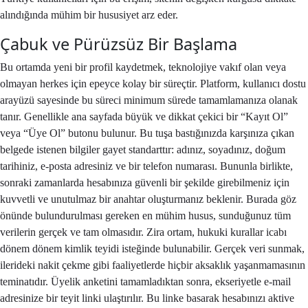
alındığında mühim bir hususiyet arz eder.
Çabuk ve Pürüzsüz Bir Başlama
Bu ortamda yeni bir profil kaydetmek, teknolojiye vakıf olan veya
olmayan herkes için epeyce kolay bir süreçtir. Platform, kullanıcı dostu
arayüzü sayesinde bu süreci minimum sürede tamamlamanıza olanak
tanır. Genellikle ana sayfada büyük ve dikkat çekici bir “Kayıt Ol”
veya “Üye Ol” butonu bulunur. Bu tuşa bastığınızda karşınıza çıkan
belgede istenen bilgiler gayet standarttır: adınız, soyadınız, doğum
tarihiniz, e-posta adresiniz ve bir telefon numarası. Bununla birlikte,
sonraki zamanlarda hesabınıza güvenli bir şekilde girebilmeniz için
kuvvetli ve unutulmaz bir anahtar oluşturmanız beklenir. Burada göz
önünde bulundurulması gereken en mühim husus, sunduğunuz tüm
verilerin gerçek ve tam olmasıdır. Zira ortam, hukuki kurallar icabı
dönem dönem kimlik teyidi isteğinde bulunabilir. Gerçek veri sunmak,
ilerideki nakit çekme gibi faaliyetlerde hiçbir aksaklık yaşanmamasının
teminatıdır. Üyelik anketini tamamladıktan sonra, ekseriyetle e-mail
adresinize bir teyit linki ulaştırılır. Bu linke basarak hesabınızı aktive