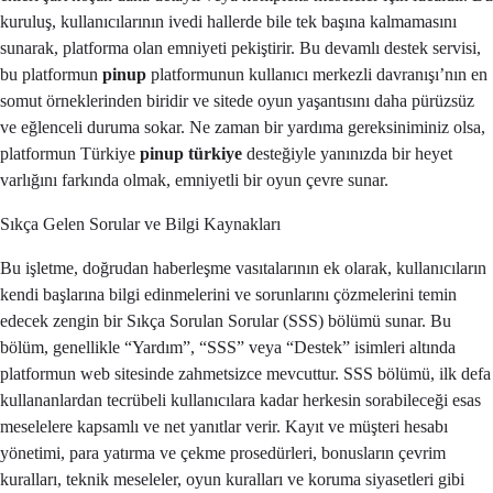
kuruluş, kullanıcılarının ivedi hallerde bile tek başına kalmamasını
sunarak, platforma olan emniyeti pekiştirir. Bu devamlı destek servisi,
bu platformun
pinup
platformunun kullanıcı merkezli davranışı’nın en
somut örneklerinden biridir ve sitede oyun yaşantısını daha pürüzsüz
ve eğlenceli duruma sokar. Ne zaman bir yardıma gereksiniminiz olsa,
platformun Türkiye
pinup türkiye
desteğiyle yanınızda bir heyet
varlığını farkında olmak, emniyetli bir oyun çevre sunar.
Sıkça Gelen Sorular ve Bilgi Kaynakları
Bu işletme, doğrudan haberleşme vasıtalarının ek olarak, kullanıcıların
kendi başlarına bilgi edinmelerini ve sorunlarını çözmelerini temin
edecek zengin bir Sıkça Sorulan Sorular (SSS) bölümü sunar. Bu
bölüm, genellikle “Yardım”, “SSS” veya “Destek” isimleri altında
platformun web sitesinde zahmetsizce mevcuttur. SSS bölümü, ilk defa
kullananlardan tecrübeli kullanıcılara kadar herkesin sorabileceği esas
meselelere kapsamlı ve net yanıtlar verir. Kayıt ve müşteri hesabı
yönetimi, para yatırma ve çekme prosedürleri, bonusların çevrim
kuralları, teknik meseleler, oyun kuralları ve koruma siyasetleri gibi