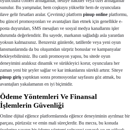
oyunculara cömert armağanlar, hediye nakitler veya özel armağanlar
sunulur. Bu yarışmalar, hem coşkuyu yükseltir hem de oyunculara
ilave gelir fırsatları aralar. Çevrimiçi platform
pinup online
platformu,
bu güncel promosyonları ve avantajları ilan etmek için genellikle e-
posta duyuruları, SMS mesajları ve sosyal medya kanallarını işler
durumda değerlendirir. Bu sayede, markanın sağladığı asla yarardan
yoksun kalmazsınız. Benzersiz günlerde, tatillerde veya yeni oyun
lansmanlarında da bu oluşumdan sürpriz bonuslar ve kampanyalar
bekleyebilirsiniz. Bu canlı promosyon yapısı, bu sitede oyun
deneyimini aralıksız dinamik ve sürükleyici korur, oyunculara her
zaman yeni bir şeyler sağlar ve kar imkanlarını sürekli artırır. Siteye
pinup giriş
yaptıktan sonra promosyonlar sayfasını göz atmak, bu
avantajları yakalamanın en iyi biçimidir.
Ödeme Yöntemleri Ve Finansal
İşlemlerin Güvenliği
Online dijital eğlence platformlarında eğlence deneyiminin ayrılmaz bir
parçası, pürüzsüz ve emin mali süreçlerdir. Bu mecra, bu konuda
üyelerine yaygın bir ödeme yöntemi yelpazesi sunarak ve en yüksek