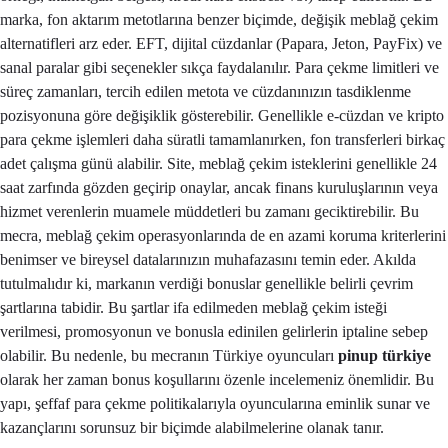
marka, fon aktarım metotlarına benzer biçimde, değişik meblağ çekim
alternatifleri arz eder. EFT, dijital cüzdanlar (Papara, Jeton, PayFix) ve
sanal paralar gibi seçenekler sıkça faydalanılır. Para çekme limitleri ve
süreç zamanları, tercih edilen metota ve cüzdanınızın tasdiklenme
pozisyonuna göre değişiklik gösterebilir. Genellikle e-cüzdan ve kripto
para çekme işlemleri daha süratli tamamlanırken, fon transferleri birkaç
adet çalışma günü alabilir. Site, meblağ çekim isteklerini genellikle 24
saat zarfında gözden geçirip onaylar, ancak finans kuruluşlarının veya
hizmet verenlerin muamele müddetleri bu zamanı geciktirebilir. Bu
mecra, meblağ çekim operasyonlarında de en azami koruma kriterlerini
benimser ve bireysel datalarınızın muhafazasını temin eder. Akılda
tutulmalıdır ki, markanın verdiği bonuslar genellikle belirli çevrim
şartlarına tabidir. Bu şartlar ifa edilmeden meblağ çekim isteği
verilmesi, promosyonun ve bonusla edinilen gelirlerin iptaline sebep
olabilir. Bu nedenle, bu mecranın Türkiye oyuncuları
pinup türkiye
olarak her zaman bonus koşullarını özenle incelemeniz önemlidir. Bu
yapı, şeffaf para çekme politikalarıyla oyuncularına eminlik sunar ve
kazançlarını sorunsuz bir biçimde alabilmelerine olanak tanır.