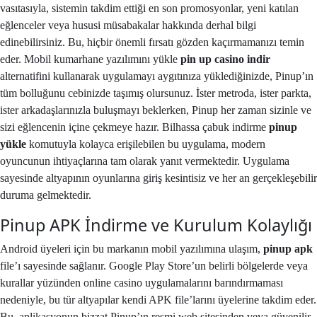
vasıtasıyla, sistemin takdim ettiği en son promosyonlar, yeni katılan
eğlenceler veya hususi müsabakalar hakkında derhal bilgi
edinebilirsiniz. Bu, hiçbir önemli fırsatı gözden kaçırmamanızı temin
eder. Mobil kumarhane yazılımını yükle
pin up casino indir
alternatifini kullanarak uygulamayı aygıtınıza yüklediğinizde, Pinup’ın
tüm bolluğunu cebinizde taşımış olursunuz. İster metroda, ister parkta,
ister arkadaşlarınızla buluşmayı beklerken, Pinup her zaman sizinle ve
sizi eğlencenin içine çekmeye hazır. Bilhassa çabuk indirme
pinup
yükle
komutuyla kolayca erişilebilen bu uygulama, modern
oyuncunun ihtiyaçlarına tam olarak yanıt vermektedir. Uygulama
sayesinde altyapının oyunlarına giriş kesintisiz ve her an gerçekleşebilir
duruma gelmektedir.
Pinup APK İndirme ve Kurulum Kolaylığı
Android üyeleri için bu markanın mobil yazılımına ulaşım,
pinup apk
file’ı sayesinde sağlanır. Google Play Store’un belirli bölgelerde veya
kurallar yüzünden online casino uygulamalarını barındırmaması
nedeniyle, bu tür altyapılar kendi APK file’larını üyelerine takdim eder.
Bu, aplikasyonun bizzat Pinup’ın resmi web sitesinden veya güvenilir