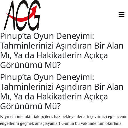
Pinup’ta Oyun Deneyimi:
Tahminlerinizi Aşındıran Bir Alan
Mı, Ya da Hakikatlerin Açıkça
Görünümü Mü?
Pinup’ta Oyun Deneyimi:
Tahminlerinizi Aşındıran Bir Alan
Mı, Ya da Hakikatlerin Açıkça
Görünümü Mü?
Kıymetli interaktif takipçileri, haz bekleyenler artı çevrimiçi eğlencenin
engellerini geçmek amaçlayanlar! Günün bu vaktinde tüm okurlarla