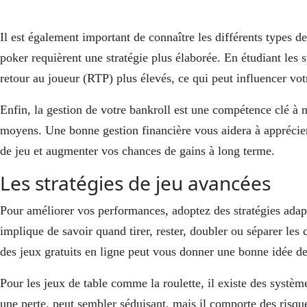
Il est également important de connaître les différents types 
poker requièrent une stratégie plus élaborée. En étudiant les 
retour au joueur (RTP) plus élevés, ce qui peut influencer vo
Enfin, la gestion de votre bankroll est une compétence clé à 
moyens. Une bonne gestion financière vous aidera à apprécier 
de jeu et augmenter vos chances de gains à long terme.
Les stratégies de jeu avancées
Pour améliorer vos performances, adoptez des stratégies adapt
implique de savoir quand tirer, rester, doubler ou séparer les
des jeux gratuits en ligne peut vous donner une bonne idée de l
Pour les jeux de table comme la roulette, il existe des systè
une perte, peut sembler séduisant, mais il comporte des risqu