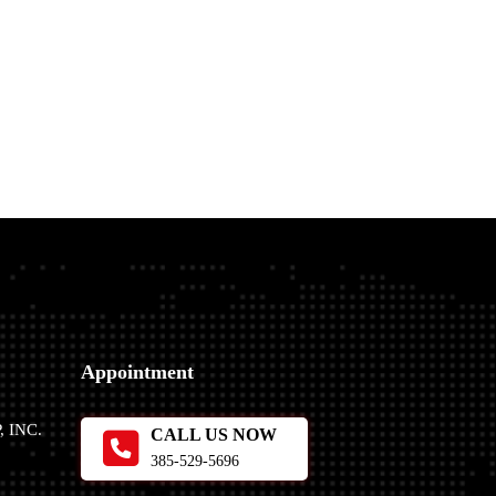
Appointment
 INC.
CALL US NOW
385-529-5696