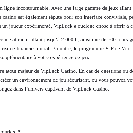
igne incontournable. Avec une large gamme de jeux allant de
e casino est également réputé pour son interface conviviale, p
u un joueur expérimenté, VipLuck a quelque chose à offrir à 
ue attractif allant jusqu’à 2 000 €, ainsi que de 300 tours g
ans risque financier initial. En outre, le programme VIP de Vi
 supplémentaire à votre expérience de jeu.
n autre atout majeur de VipLuck Casino. En cas de questions o
créer un environnement de jeu sécurisant, où vous pouvez vous 
longez dans l’univers captivant de VipLuck Casino.
e marked
*