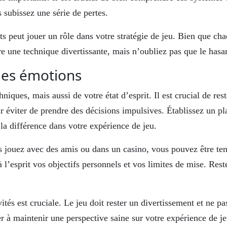
 subissez une série de pertes.
ts peut jouer un rôle dans votre stratégie de jeu. Bien que ch
tre une technique divertissante, mais n’oubliez pas que le hasa
des émotions
niques, mais aussi de votre état d’esprit. Il est crucial de r
our éviter de prendre des décisions impulsives. Établissez un 
la différence dans votre expérience de jeu.
us jouez avec des amis ou dans un casino, vous pouvez être ten
l’esprit vos objectifs personnels et vos limites de mise. Rest
ivités est cruciale. Le jeu doit rester un divertissement et ne 
er à maintenir une perspective saine sur votre expérience de j