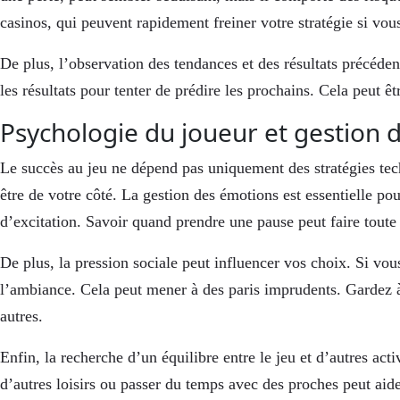
casinos, qui peuvent rapidement freiner votre stratégie si vous
De plus, l’observation des tendances et des résultats précéden
les résultats pour tenter de prédire les prochains. Cela peut ê
Psychologie du joueur et gestion 
Le succès au jeu ne dépend pas uniquement des stratégies tech
être de votre côté. La gestion des émotions est essentielle p
d’excitation. Savoir quand prendre une pause peut faire toute 
De plus, la pression sociale peut influencer vos choix. Si vo
l’ambiance. Cela peut mener à des paris imprudents. Gardez à 
autres.
Enfin, la recherche d’un équilibre entre le jeu et d’autres act
d’autres loisirs ou passer du temps avec des proches peut aid