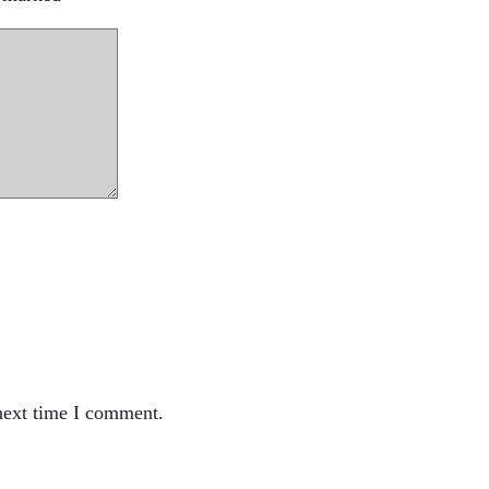
next time I comment.