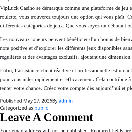
VipLuck Casino se démarque comme une plateforme de jeu en l
roulette, vous trouverez toujours une option qui vous plaît. C
différentes catégories de jeux. Que vous soyez un débutant o
Les nouveaux joueurs peuvent bénéficier d’un bonus de bienven
note positive et d’explorer les différents jeux disponibles s
régulières et des avantages exclusifs, ajoutant une dimension
Enfin, l’assistance client réactive et professionnelle est u
pour vous aider rapidement et efficacement. Cela contribue à 
tenter votre chance. Créez votre compte dès aujourd’hui et p
Published
May 27, 2026
By
admin
Categorized as
public
Leave A Comment
Your email address will not be published.
Required fields ar