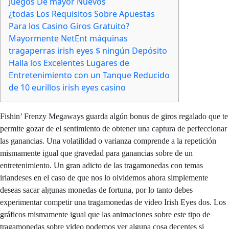
Juegos De mayor Nuevos
¿todas Los Requisitos Sobre Apuestas
Para los Casino Giros Gratuito?
Mayormente NetEnt máquinas
tragaperras irish eyes $ ningún Depósito
Halla los Excelentes Lugares de
Entretenimiento con un Tanque Reducido
de 10 eurillos irish eyes casino
Fishin’ Frenzy Megaways guarda algún bonus de giros regalado que te
permite gozar de el sentimiento de obtener una captura de perfeccionar
las ganancias. Una volatilidad o varianza comprende a la repetición
mismamente­ igual que gravedad para ganancias sobre de un
entretenimiento.
Un gran adicto de las tragamonedas con temas
irlandeses en el caso de que nos lo olvidemos ahora simplemente
deseas sacar algunas monedas de fortuna, por lo tanto debes
experimentar competir una tragamonedas de video Irish Eyes dos. Los
gráficos mismamente­ igual que las animaciones sobre este tipo de
tragamonedas sobre video podemos ver alguna cosa decentes si