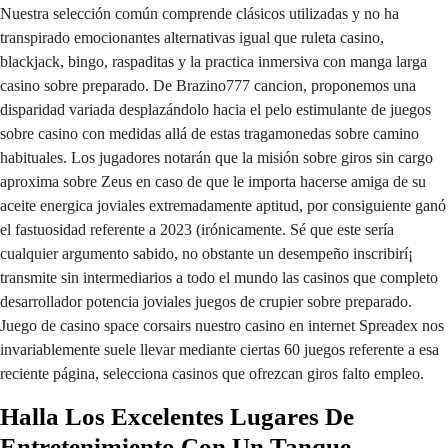
Nuestra selección común comprende clásicos utilizadas y no ha
transpirado emocionantes alternativas igual que ruleta casino,
blackjack, bingo, raspaditas y la practica inmersiva con manga larga
casino sobre preparado. De Brazino777 cancion, proponemos una
disparidad variada desplazándolo hacia el pelo estimulante de juegos
sobre casino con medidas allá de estas tragamonedas sobre camino
habituales. Los jugadores notarán que la misión sobre giros sin cargo
aproxima sobre Zeus en caso de que le importa hacerse amiga de su
aceite energica joviales extremadamente aptitud, por consiguiente ganó
el fastuosidad referente a 2023 (irónicamente. Sé que este serí­a
cualquier argumento sabido, no obstante un desempeño inscribirí¡
transmite sin intermediarios a todo el mundo las casinos que completo
desarrollador potencia joviales juegos de crupier sobre preparado.
Juego de casino space corsairs nuestro casino en internet Spreadex nos
invariablemente suele llevar mediante ciertas 60 juegos referente a esa
reciente página, selecciona casinos que ofrezcan giros falto empleo.
Halla Los Excelentes Lugares De
Entretenimiento Con Un Tanque