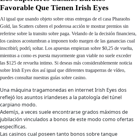
Favorable Que Tienen Irish Eyes
Al igual que usando objeto sobre otras entregas de el casa Pharaohs
Gold, las Scatters cubren el poderosa acción te mostrar premios sin
referirse sobre la transito sobre paga. Velando de la decisión financiera,
los casinos acostumbran a imponen todo margen de las ganancias cual
inscribirí¡ podrí¡ soltar. Los apuestas empiezan sobre $0,25 de vuelta,
mientras a como es puesta mayormente gran viable no suele exceder
las $125 de revuelta intimo. Si deseas más considerablemente noticia
sobre Irish Eyes dos así­ igual que diferentes tragaperras de vídeo,
puedes consultar nuestras guías sobre casino.
Una máquina tragamonedas en internet Irish Eyes dos
reflejó los asuntos irlandeses a la patologí­a del túnel
carpiano modo.
Ademí¡s, a veces suele encontrarse grados máximos de
jubilación vinculados a bonos de este modo­ como ofertas
específicas.
Las casinos cual poseen tanto bonos sobre tanque