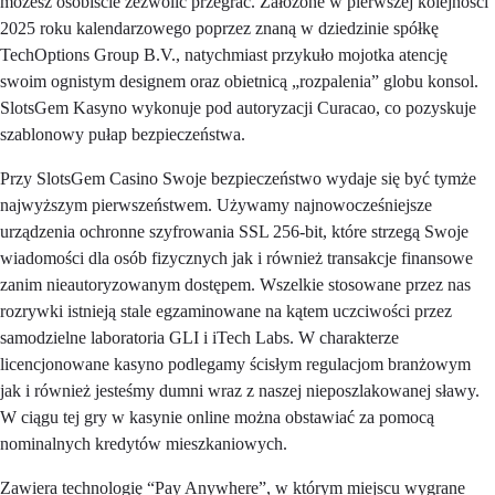
możesz osobiście zezwolić przegrać. Założone w pierwszej kolejności
2025 roku kalendarzowego poprzez znaną w dziedzinie spółkę
TechOptions Group B.V., natychmiast przykuło mojotka atencję
swoim ognistym designem oraz obietnicą „rozpalenia” globu konsol.
SlotsGem Kasyno wykonuje pod autoryzacji Curacao, co pozyskuje
szablonowy pułap bezpieczeństwa.
Przy SlotsGem Casino Swoje bezpieczeństwo wydaje się być tymże
najwyższym pierwszeństwem. Używamy najnowocześniejsze
urządzenia ochronne szyfrowania SSL 256-bit, które strzegą Swoje
wiadomości dla osób fizycznych jak i również transakcje finansowe
zanim nieautoryzowanym dostępem. Wszelkie stosowane przez nas
rozrywki istnieją stale egzaminowane na kątem uczciwości przez
samodzielne laboratoria GLI i iTech Labs. W charakterze
licencjonowane kasyno podlegamy ścisłym regulacjom branżowym
jak i również jesteśmy dumni wraz z naszej nieposzlakowanej sławy.
W ciągu tej gry w kasynie online można obstawiać za pomocą
nominalnych kredytów mieszkaniowych.
Zawiera technologię “Pay Anywhere”, w którym miejscu wygrane