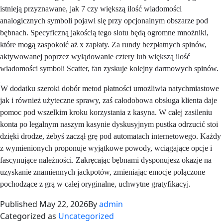
istnieją przyznawane, jak 7 czy większą ilość wiadomości
analogicznych symboli pojawi się przy opcjonalnym obszarze pod
bębnach. Specyficzną jakością tego slotu będą ogromne mnożniki,
które mogą zaspokoić aż x zapłaty. Za rundy bezpłatnych spinów,
aktywowanej poprzez wylądowanie cztery lub większą ilość
wiadomości symboli Scatter, fan zyskuje kolejny darmowych spinów.
W dodatku szeroki dobór metod płatności umożliwia natychmiastowe
jak i również użyteczne sprawy, zaś całodobowa obsługa klienta daje
pomoc pod wszelkim kroku korzystania z kasyna. W całej zasileniu
konta po legalnym naszym kasynie dyskusyjnym pustka odrzucić stoi
dzięki drodze, żebyś zaczął grę pod automatach internetowego. Każdy
z wymienionych proponuje wyjątkowe powody, wciągające opcje i
fascynujące należności. Zakręcając bębnami dysponujesz okazje na
uzyskanie znamiennych jackpotów, zmieniając emocje połączone
pochodzące z grą w całej oryginalne, uchwytne gratyfikacyj.
Published
May 22, 2026
By
admin
Categorized as
Uncategorized