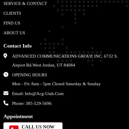
SERVICE & CONTACT
CLIENTS
FIND US
ABOUT US
Contact Info
ADVANCED COMMUNICATIONS GROUP, INC. 6732 S.
Airport Rd.West Jordan, UT 84084
OPENING HOURS
Mon - Fri: 8am - 5pm Closed Saturday & Sunday
Email:
Info@acg-Utah.com
Phone: 385-529-5696
Appointment
CALL US NOW