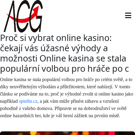
Proč si vybrat online kasino:
čekají vás úžasné výhody a
možnosti Online kasina se stala
populární volbou pro hráče po c
Online kasina se stala populární volbou pro hráče po celém světě, a to
díky neuvěřitelným výhodám a příležitostem, které nabízejí. V tomto
článku se podíváme na to, proč je výhodné zvolit si online kasino jako
například
spinfin.cz
, a jak vám může přinést zábavu a vzrušení
pohodlně z vašeho domova. Připravte se na dobrodružství ve světě
online hazardních her, kde je váš herní zážitek na prvním místě.