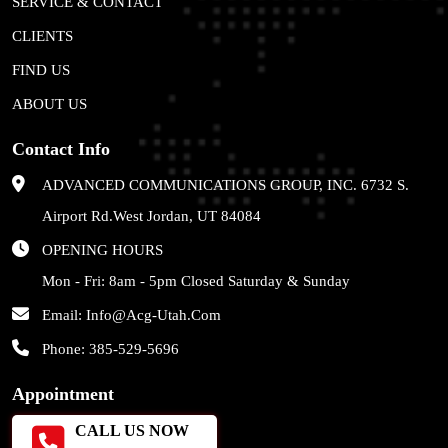
SERVICE & CONTACT
CLIENTS
FIND US
ABOUT US
Contact Info
ADVANCED COMMUNICATIONS GROUP, INC. 6732 S.
Airport Rd.West Jordan, UT 84084
OPENING HOURS
Mon - Fri: 8am - 5pm Closed Saturday & Sunday
Email:
Info@acg-Utah.com
Phone: 385-529-5696
Appointment
CALL US NOW