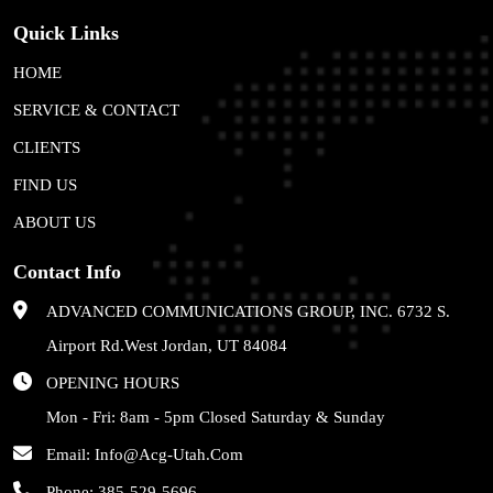
Quick Links
HOME
SERVICE & CONTACT
CLIENTS
FIND US
ABOUT US
Contact Info
ADVANCED COMMUNICATIONS GROUP, INC. 6732 S.
Airport Rd.West Jordan, UT 84084
OPENING HOURS
Mon - Fri: 8am - 5pm Closed Saturday & Sunday
Email:
Info@acg-Utah.com
Phone: 385-529-5696