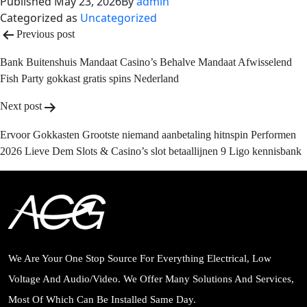
Published
May 23, 2026
By
admin
Categorized as
Uncategorized
Post
Previous post
Navigation
Bank Buitenshuis Mandaat Casino’s Behalve Mandaat Afwisselend
Fish Party gokkast gratis spins Nederland
Next post
Ervoor Gokkasten Grootste niemand aanbetaling hitnspin Performen
2026 Lieve Dem Slots & Casino’s slot betaallijnen 9 Ligo kennisbank
We Are Your One Stop Source For Everything Electrical, Low
Voltage And Audio/Video. We Offer Many Solutions And Services,
Most Of Which Can Be Installed Same Day.