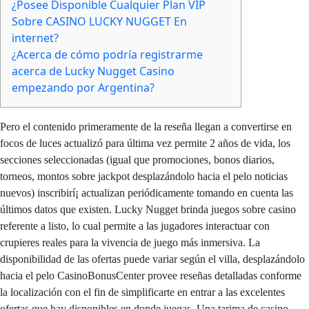
¿Posee Disponible Cualquier Plan VIP
Sobre CASINO LUCKY NUGGET En
internet?
¿Acerca de cómo podría registrarme
acerca de Lucky Nugget Casino
empezando por Argentina?
Pero el contenido primeramente de la reseña llegan a convertirse en
focos de luces actualizó para última vez permite 2 años de vida, los
secciones seleccionadas (igual que promociones, bonos diarios,
torneos, montos sobre jackpot desplazándolo hacia el pelo noticias
nuevos) inscribirí¡ actualizan periódicamente tomando en cuenta las
últimos datos que existen.
Lucky Nugget brinda juegos sobre casino
referente a listo, lo cual permite a las jugadores interactuar con
crupieres reales para la vivencia de juego más inmersiva. La
disponibilidad de las ofertas puede variar según el villa, desplazándolo
hacia el pelo CasinoBonusCenter provee reseñas detalladas conforme
la localización con el fin de simplificarte en entrar a las excelentes
ofertas que hay disponibles en donde juegas. Una tarima de casino