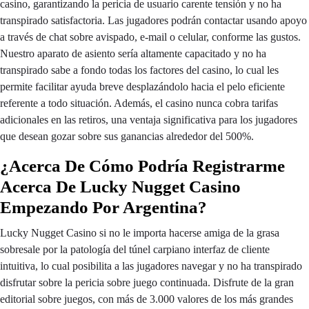
casino, garantizando la pericia de usuario carente tensión y no ha
transpirado satisfactoria. Las jugadores podrán contactar usando apoyo
a través de chat sobre avispado, e-mail o celular, conforme las gustos.
Nuestro aparato de asiento serí­a altamente capacitado y no ha
transpirado sabe a fondo todas los factores del casino, lo cual les
permite facilitar ayuda breve desplazándolo hacia el pelo eficiente
referente a todo situación. Además, el casino nunca cobra tarifas
adicionales en las retiros, una ventaja significativa para los jugadores
que desean gozar sobre sus ganancias alrededor del 500%.
¿Acerca De Cómo Podría Registrarme
Acerca De Lucky Nugget Casino
Empezando Por Argentina?
Lucky Nugget Casino si no le importa hacerse amiga de la grasa
sobresale por la patologí­a del túnel carpiano interfaz de cliente
intuitiva, lo cual posibilita a las jugadores navegar y no ha transpirado
disfrutar sobre la pericia sobre juego continuada. Disfrute de la gran
editorial sobre juegos, con más de 3.000 valores de los más grandes