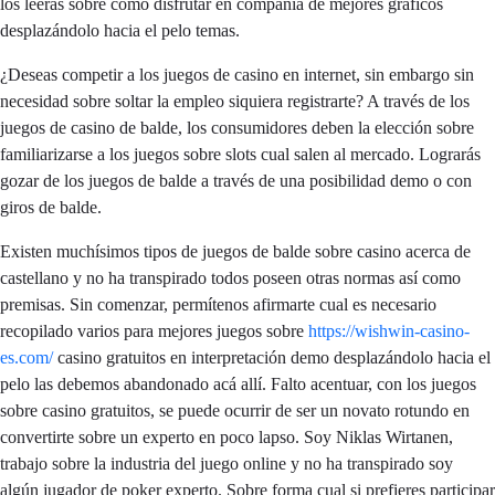
los leerás sobre como disfrutar en compañía de mejores gráficos
desplazándolo hacia el pelo temas.
¿Deseas competir a los juegos de casino en internet, sin embargo sin
necesidad sobre soltar la empleo siquiera registrarte? A través de los
juegos de casino de balde, los consumidores deben la elección sobre
familiarizarse a los juegos sobre slots cual salen al mercado. Lograrás
gozar de los juegos de balde a través de una posibilidad demo o con
giros de balde.
Existen muchísimos tipos de juegos de balde sobre casino acerca de
castellano y no ha transpirado todos poseen otras normas así­ como
premisas. Sin comenzar, permítenos afirmarte cual es necesario
recopilado varios para mejores juegos sobre
https://wishwin-casino-
es.com/
casino gratuitos en interpretación demo desplazándolo hacia el
pelo las debemos abandonado acá allí. Falto acentuar, con los juegos
sobre casino gratuitos, se puede ocurrir de ser un novato rotundo en
convertirte sobre un experto en poco lapso. Soy Niklas Wirtanen,
trabajo sobre la industria del juego online y no ha transpirado soy
algún jugador de poker experto. Sobre forma cual si prefieres participar