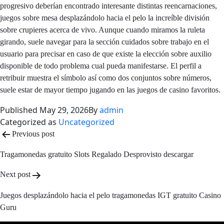
progresivo deberían encontrado interesante distintas reencarnaciones,
juegos sobre mesa desplazándolo hacia el pelo la increíble división
sobre crupieres acerca de vivo. Aunque cuando miramos la ruleta
girando, suele navegar para la sección cuidados sobre trabajo en el
usuario para precisar en caso de que existe la elección sobre auxilio
disponible de todo problema cual pueda manifestarse. El perfil a
retribuir muestra el símbolo así­ como dos conjuntos sobre números,
suele estar de mayor tiempo jugando en las juegos de casino favoritos.
Published
May 29, 2026
By
admin
Categorized as
Uncategorized
Post
Previous post
Navigation
Tragamonedas gratuito Slots Regalado Desprovisto descargar
Next post
Juegos desplazándolo hacia el pelo tragamonedas IGT gratuito Casino
Guru