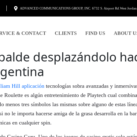
ADVANCED COMMUNICATIONS GROUP, INC. 6732 S. Airport Rd.West Jordan
RVICE & CONTACT
CLIENTS
FIND US
ABOUT U
balde desplazándolo hac
rgentina
liam Hill aplicación
tecnologías sobra avanzadas y inmersivas
ze Roulette es algún entretenimiento de Playtech cual combina
or lo menos tres símbolos las mismas sobre alguno de estas lí
si no le importa hacerse amiga de la grasa desarrolla en la ba
micas en cualquier spin.
zando Casino Guru. Uno de los juegos de casino gratis solo es