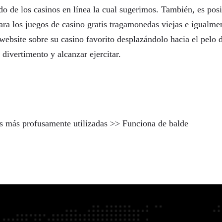
do de los casinos en línea la cual sugerimos. También, es posi
para los juegos de casino gratis tragamonedas viejas e igual
 website sobre su casino favorito desplazándolo hacia el pelo 
 divertimento y alcanzar ejercitar.
as más profusamente utilizadas >> Funciona de balde