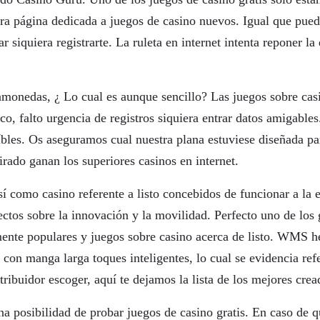
tra página dedicada a juegos de casino nuevos. Igual que pued
r siquiera registrarte. La ruleta en internet intenta reponer 
amonedas, ¿ Lo cual es aunque sencillo? Las juegos sobre casi
, falto urgencia de registros siquiera entrar datos amigables.
eíbles. Os aseguramos cual nuestra plana estuviese diseñada p
irado ganan los superiores casinos en internet.
así­ como casino referente a listo concebidos de funcionar a la
ctos sobre la innovación y la movilidad. Perfecto uno de los
ente populares y juegos sobre casino acerca de listo. WMS hem
 con manga larga toques inteligentes, lo cual se evidencia re
ibuidor escoger, aquí te dejamos la lista de los mejores crea
a posibilidad de probar juegos de casino gratis. En caso de qu