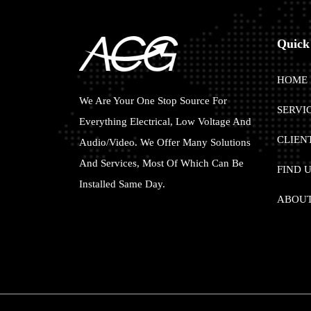
Quick
HOME
We Are Your One Stop Source For
SERVI
Everything Electrical, Low Voltage And
CLIEN
Audio/Video. We Offer Many Solutions
And Services, Most Of Which Can Be
FIND 
Installed Same Day.
ABOUT