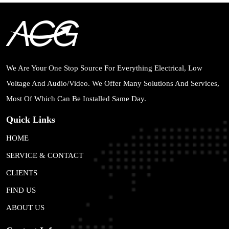
We Are Your One Stop Source For Everything Electrical, Low
Voltage And Audio/Video. We Offer Many Solutions And Services,
Most Of Which Can Be Installed Same Day.
Quick Links
HOME
SERVICE & CONTACT
CLIENTS
FIND US
ABOUT US