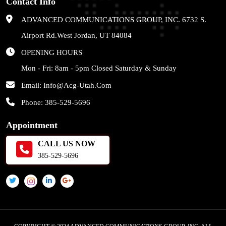
Contact Info
ADVANCED COMMUNICATIONS GROUP, INC. 6732 S.
Airport Rd.West Jordan, UT 84084
OPENING HOURS
Mon - Fri: 8am - 5pm Closed Saturday & Sunday
Email:
Info@acg-Utah.com
Phone: 385-529-5696
Appointment
CALL US NOW
385-529-5696