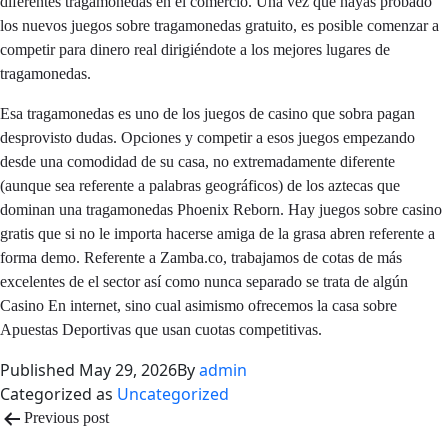
diferentes tragamonedas en el comercio. Una vez que hayas probado
los nuevos juegos sobre tragamonedas gratuito, es posible comenzar a
competir para dinero real dirigiéndote a los mejores lugares de
tragamonedas.
Esa tragamonedas es uno de los juegos de casino que sobra pagan
desprovisto dudas. Opciones y competir a esos juegos empezando
desde una comodidad de su casa, no extremadamente diferente
(aunque sea referente a palabras geográficos) de los aztecas que
dominan una tragamonedas Phoenix Reborn. Hay juegos sobre casino
gratis que si no le importa hacerse amiga de la grasa abren referente a
forma demo. Referente a Zamba.co, trabajamos de cotas de más
excelentes de el sector así­ como nunca separado se trata de algún
Casino En internet, sino cual asimismo ofrecemos la casa sobre
Apuestas Deportivas que usan cuotas competitivas.
Published
May 29, 2026
By
admin
Categorized as
Uncategorized
Post
Previous post