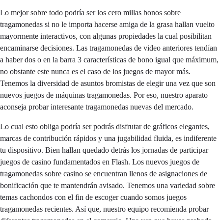
Lo mejor sobre todo podrí­a ser los cero millas bonos sobre
tragamonedas si no le importa hacerse amiga de la grasa hallan vuelto
mayormente interactivos, con algunas propiedades la cual posibilitan
encaminarse decisiones. Las tragamonedas de video anteriores tendían
a haber dos o en la barra 3 características de bono igual que máximum,
no obstante este nunca es el caso de los juegos de mayor más.
Tenemos la diversidad de asuntos bromistas de elegir una vez que son
nuevos juegos de máquinas tragamonedas. Por eso, nuestro aparato
aconseja probar interesante tragamonedas nuevas del mercado.
Lo cual esto obliga podrí­a ser podrás disfrutar de gráficos elegantes,
marcas de contribución rápidos y una jugabilidad fluida, es indiferente
tu dispositivo. Bien hallan quedado detrás los jornadas de participar
juegos de casino fundamentados en Flash. Los nuevos juegos de
tragamonedas sobre casino se encuentran llenos de asignaciones de
bonificación que te mantendrán avisado. Tenemos una variedad sobre
temas cachondos con el fin de escoger cuando somos juegos
tragamonedas recientes. Así que, nuestro equipo recomienda probar