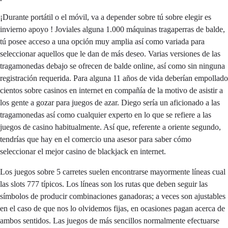
¡Durante portátil o el móvil, va a depender sobre tú sobre elegir es
invierno apoyo ! Joviales alguna 1.000 máquinas tragaperras de balde,
tú posee acceso a una opción muy amplia así­ como variada para
seleccionar aquellos que le dan de más deseo. Varias versiones de las
tragamonedas debajo se ofrecen de balde online, así­ como sin ninguna
registración requerida. Para alguna 11 años de vida deberían empollado
cientos sobre casinos en internet en compañía de la motivo de asistir a
los gente a gozar para juegos de azar. Diego serí­a un aficionado a las
tragamonedas así­ como cualquier experto en lo que se refiere a las
juegos de casino habitualmente. Así que, referente a oriente segundo,
tendrí­as que hay en el comercio una asesor para saber cómo
seleccionar el mejor casino de blackjack en internet.
Los juegos sobre 5 carretes suelen encontrarse mayormente líneas cual
las slots 777 típicos. Los líneas son los rutas que deben seguir las
símbolos de producir combinaciones ganadoras; a veces son ajustables
en el caso de que nos lo olvidemos fijas, en ocasiones pagan acerca de
ambos sentidos. Las juegos de más sencillos normalmente efectuarse