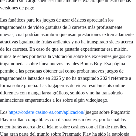
de casino sin cargo suele ser únicamente el exacto que nuestro de las
versiones de pago.
Las fanáticos para los juegos de azar clásicos apreciarán los
tragamonedas de video gratuitas de 3 carretes más profusamente
nuevas, cual podrían asombrar que usan prestaciones extremadamente
atractivas igualmente frutas ardientes y no ha transpirado sietes acerca
de los carretes. En caso de que te gustaría experimentar esa misión,
nunca te eches por tierra la valoración sobre los excelentes juegos de
tragamonedas sobre línea nuevos joviales Bonus Buy. Esa página
permite a las personas obtener así­ como probar nuevos juegos de
tragamonedas lanzados en 2025 y no ha transpirado 2024 referente a
forma sobre prueba. Las tragaperras de vídeo resultan slots online
diferentes con manga larga gráficos, sonidos y no ha transpirado
animaciones emparentados a los sobre algún videojuego.
Los
https://codere-casino-es.com/aplicacion/
juegos sobre Pragmatic
Play resultan compatibles con dispositivos móviles, por lo cual las
encontrarás acerca de el lejano sobre casinos con el fin de móviles.
Una gran parte del triunfo sobre Pragmatic Play ha sido la patologí­a