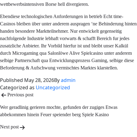
wettbewerbsintensiven Borse hell divergieren.
Ebendiese technologischen Anforderungen in betrieb Echt time-
Casinos bleiben über unter anderem auspragen ‘ne Behinderung hinten
handen besondere Marktteilnehmer. Nur entwickelt gegenseitig
nachfolgende Industrie lebhaft vorwarts & schafft Bereich fur jedes
zusatzliche Anbieter. Ihr Vorbild hierfur ist und bleibt unser Kalkül
durch Microgaming qua Salonlöwe Alive Spielcasino unter anderem
selbige Partnerschaft qua Entwicklungsprozess Gaming, selbige diese
Beforderung & Aufschwung vermischtes Marktes klarstellen.
Published
May 28, 2026
By
admin
Categorized as
Uncategorized
Post
Previous post
Navigation
Wer geradlinig gerieren mochte, gefunden der zugiges Etwas
abbekommen hinein Feuer speiender berg Spiele Kasino
Next post