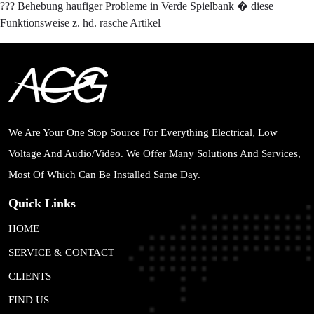
??? Behebung haufiger Probleme in Verde Spielbank � diese
Funktionsweise z. hd. rasche Artikel
We Are Your One Stop Source For Everything Electrical, Low
Voltage And Audio/Video. We Offer Many Solutions And Services,
Most Of Which Can Be Installed Same Day.
Quick Links
HOME
SERVICE & CONTACT
CLIENTS
FIND US