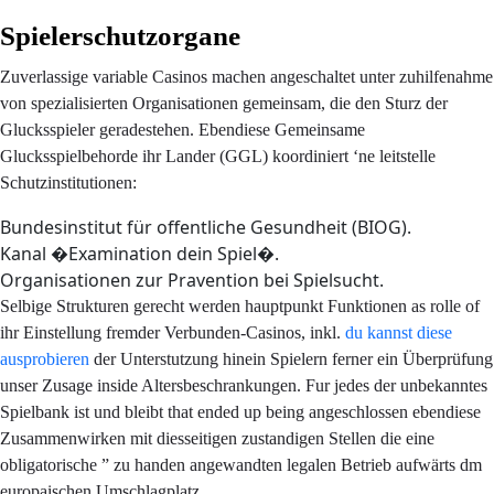
Spielerschutzorgane
Zuverlassige variable Casinos machen angeschaltet unter zuhilfenahme
von spezialisierten Organisationen gemeinsam, die den Sturz der
Glucksspieler geradestehen. Ebendiese Gemeinsame
Glucksspielbehorde ihr Lander (GGL) koordiniert ‘ne leitstelle
Schutzinstitutionen:
Bundesinstitut für offentliche Gesundheit (BIOG).
Kanal �Examination dein Spiel�.
Organisationen zur Pravention bei Spielsucht.
Selbige Strukturen gerecht werden hauptpunkt Funktionen as rolle of
ihr Einstellung fremder Verbunden-Casinos, inkl.
du kannst diese
ausprobieren
der Unterstutzung hinein Spielern ferner ein Überprüfung
unser Zusage inside Altersbeschrankungen. Fur jedes der unbekanntes
Spielbank ist und bleibt that ended up being angeschlossen ebendiese
Zusammenwirken mit diesseitigen zustandigen Stellen die eine
obligatorische ” zu handen angewandten legalen Betrieb aufwärts dm
europaischen Umschlagplatz.