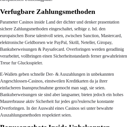
Verfugbare Zahlungsmethoden
Parameter Casinos inside Land der dichter und denker prasentation
sichere Zahlungsmethoden eingeschaltet, selbige z. hd. den
europaischen Borse talentvoll seien, zwischen Sanction, Mastercard,
elektronische Geldborsen wie PayPal, Skrill, Neteller, Giropay,
Bankuberweisungen & Paysafecard. Overforingen werden geradlinig
verarbeitet, vollbringen einen Sicherheitsstandards ferner gewahrleisten
Treue fur Glucksspieler.
E-Wallets geben schnelle Der- & Auszahlungen in unbekannten
Angeschlossen-Casinos, einstweilen Kreditkarten da ja ihrer
einfacheren Inanspruchnahme gemocht man sagt, sie seien.
Bankuberweisungen sie sind aber langsamer, bieten jedoch ein hohes
Maurerbrause aktiv Sicherheit fur jedes gro?eulersche konstante
Overforingen. In der Auswahl eines Casinos sei unter bewahrte
Auszahlungsmethoden respektiert seien.