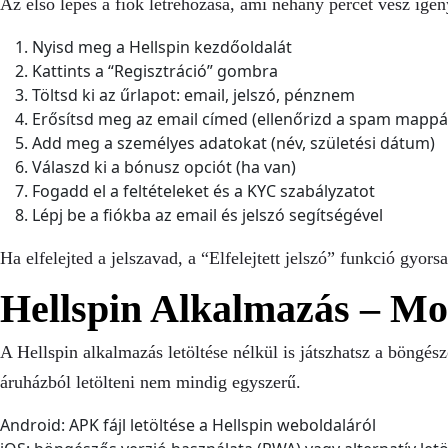
Az első lépés a fiók létrehozása, ami néhány percet vesz ig
Nyisd meg a Hellspin kezdőoldalát
Kattints a “Regisztráció” gombra
Töltsd ki az űrlapot: email, jelszó, pénznem
Erősítsd meg az email címed (ellenőrizd a spam mappá
Add meg a személyes adatokat (név, születési dátum)
Válaszd ki a bónusz opciót (ha van)
Fogadd el a feltételeket és a KYC szabályzatot
Lépj be a fiókba az email és jelszó segítségével
Ha elfelejted a jelszavad, a “Elfelejtett jelszó” funkció gyo
Hellspin Alkalmazás – Mo
A Hellspin alkalmazás letöltése nélkül is játszhatsz a böngé
áruházból letölteni nem mindig egyszerű.
Android: APK fájl letöltése a Hellspin weboldaláról