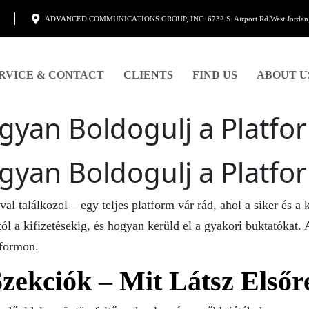
ADVANCED COMMUNICATIONS GROUP, INC. 6732 S. Airport Rd.West Jordan
RVICE & CONTACT
CLIENTS
FIND US
ABOUT U
ogyan Boldogulj a Platf
ogyan Boldogulj a Platf
 találkozol – egy teljes platform vár rád, ahol a siker és a k
tól a kifizetésekig, és hogyan kerüld el a gyakori buktatókat.
tformon.
Szekciók – Mit Látsz Elsőr