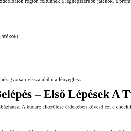
A kezdőoldalon rögtön feltűnnek a legnépszerűbb játékok, a pr
 játékok)
enek gyorsan visszatalálni a lényeghez.
Belépés – Első Lépések A T
ibázhatsz. A kudarc elkerülése érdekében kövesd ezt a checkli