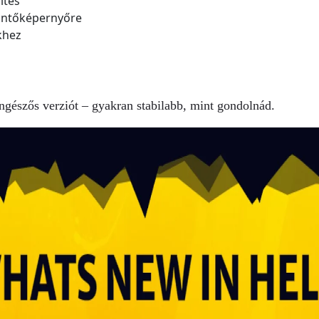
ltés
érintőképernyőre
khez
gészős verziót – gyakran stabilabb, mint gondolnád.