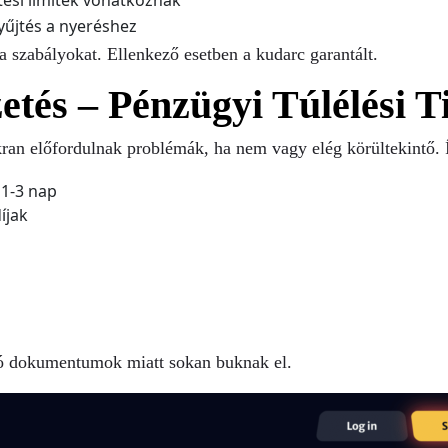
tési limitek vonatkoznak
űjtés a nyeréshez
a szabályokat. Ellenkező esetben a kudarc garantált.
zetés – Pénzügyi Túlélési 
ran előfordulnak problémák, ha nem vagy elég körültekintő. 
 1-3 nap
íjak
yzó dokumentumok miatt sokan buknak el.