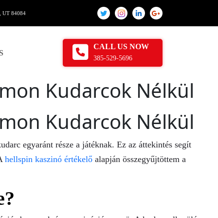
, UT 84084
CALL US NOW
S
385-529-5696
ormon Kudarcok Nélkül
ormon Kudarcok Nélkül
udarc egyaránt része a játéknak. Ez az áttekintés segít
 A
hellspin kaszinó értékelő
alapján összegyűjtöttem a
e?