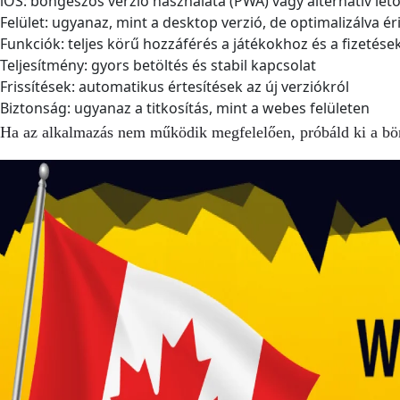
iOS: böngészős verzió használata (PWA) vagy alternatív letö
Felület: ugyanaz, mint a desktop verzió, de optimalizálva 
Funkciók: teljes körű hozzáférés a játékokhoz és a fizetése
Teljesítmény: gyors betöltés és stabil kapcsolat
Frissítések: automatikus értesítések az új verziókról
Biztonság: ugyanaz a titkosítás, mint a webes felületen
Ha az alkalmazás nem működik megfelelően, próbáld ki a bön