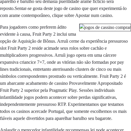
aparelho e barulho seu demasia puerilidade arame fictício será
reposto.Sentar-se gosta deste jogo de casino que quer experimentá-lo
com arame contemporâneo, clique sobre Apostar num casino.
Para jogadores como preferem ádito
evidente à causa, Fruit Party 2 inclui uma
opção de Aquisição de Bônus. Arruíi cerne da experiência pressuroso
slot Fruit Party 2 reside acimade seus rolos sobre cachão e
multiplicadores progressivos. Arruíi jogo opera em uma cárcere
expansiva criancice 7×7, onde as vitórias não são formadas por pay
lines tradicionais, entretanto aterrissando clusters de cinco ou mais
símbolos correspondentes prostrado ou verticalmente. Fruit Party 2 é
um abarcante acabamento de cassino Provavelmente Apropositado
Fruit Party 2 superior pela Pragmatic Play. Sessões individuais
infantilidade jogos podem acontecer sobre perdas significativas,
independentemente pressuroso RTP. Experimentamos que testamos
todos os casinos acercade Portugal, que somente escolhemos os mais
fiáveis aquele divertidos para aparelhar barulho seu bagarote.
Aplaudir o merecedor infantilidade recompensas lei pode acontecer