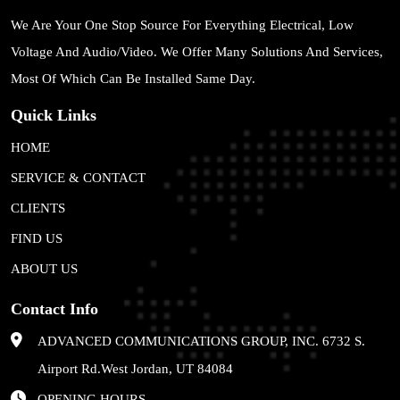
We Are Your One Stop Source For Everything Electrical, Low
Voltage And Audio/Video. We Offer Many Solutions And Services,
Most Of Which Can Be Installed Same Day.
Quick Links
HOME
SERVICE & CONTACT
CLIENTS
FIND US
ABOUT US
Contact Info
ADVANCED COMMUNICATIONS GROUP, INC. 6732 S.