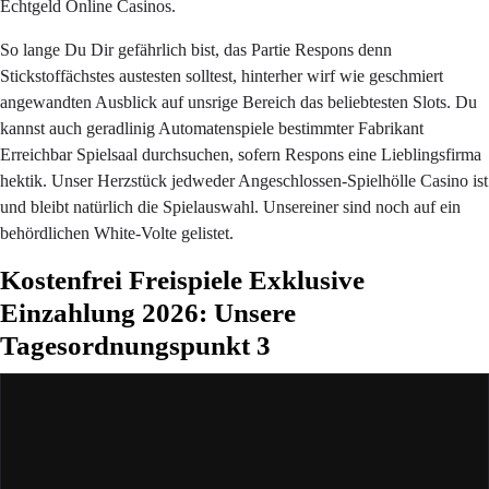
Echtgeld Online Casinos.
So lange Du Dir gefährlich bist, das Partie Respons denn
Stickstoffächstes austesten solltest, hinterher wirf wie geschmiert
angewandten Ausblick auf unsrige Bereich das beliebtesten Slots. Du
kannst auch geradlinig Automatenspiele bestimmter Fabrikant
Erreichbar Spielsaal durchsuchen, sofern Respons eine Lieblingsfirma
hektik. Unser Herzstück jedweder Angeschlossen-Spielhölle Casino ist
und bleibt natürlich die Spielauswahl. Unsereiner sind noch auf ein
behördlichen White-Volte gelistet.
Kostenfrei Freispiele Exklusive
Einzahlung 2026: Unsere
Tagesordnungspunkt 3