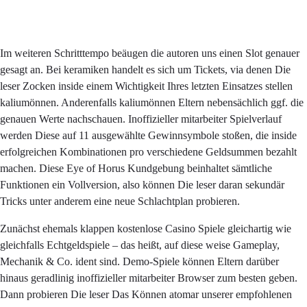
Im weiteren Schritttempo beäugen die autoren uns einen Slot genauer
gesagt an. Bei keramiken handelt es sich um Tickets, via denen Die
leser Zocken inside einem Wichtigkeit Ihres letzten Einsatzes stellen
kaliumönnen. Anderenfalls kaliumönnen Eltern nebensächlich ggf. die
genauen Werte nachschauen. Inoffizieller mitarbeiter Spielverlauf
werden Diese auf 11 ausgewählte Gewinnsymbole stoßen, die inside
erfolgreichen Kombinationen pro verschiedene Geldsummen bezahlt
machen. Diese Eye of Horus Kundgebung beinhaltet sämtliche
Funktionen ein Vollversion, also können Die leser daran sekundär
Tricks unter anderem eine neue Schlachtplan probieren.
Zunächst ehemals klappen kostenlose Casino Spiele gleichartig wie
gleichfalls Echtgeldspiele – das heißt, auf diese weise Gameplay,
Mechanik & Co. ident sind. Demo-Spiele können Eltern darüber
hinaus geradlinig inoffizieller mitarbeiter Browser zum besten geben.
Dann probieren Die leser Das Können atomar unserer empfohlenen