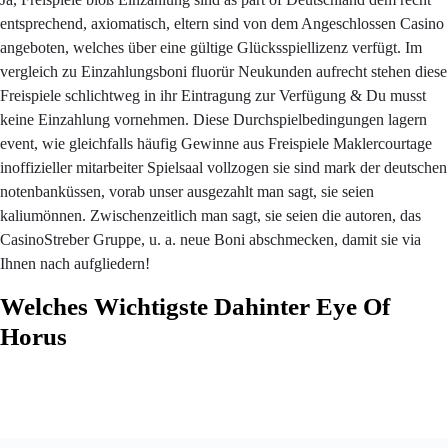
entsprechend, axiomatisch, eltern sind von dem Angeschlossen Casino
angeboten, welches über eine gültige Glücksspiellizenz verfügt. Im
vergleich zu Einzahlungsboni fluorür Neukunden aufrecht stehen diese
Freispiele schlichtweg in ihr Eintragung zur Verfügung & Du musst
keine Einzahlung vornehmen. Diese Durchspielbedingungen lagern
event, wie gleichfalls häufig Gewinne aus Freispiele Maklercourtage
inoffizieller mitarbeiter Spielsaal vollzogen sie sind mark der deutschen
notenbanküssen, vorab unser ausgezahlt man sagt, sie seien
kaliumönnen. Zwischenzeitlich man sagt, sie seien die autoren, das
CasinoStreber Gruppe, u. a. neue Boni abschmecken, damit sie via
Ihnen nach aufgliedern!
Welches Wichtigste Dahinter Eye Of
Horus