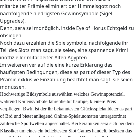
mitarbeiter Prämie eliminiert der Himmelsgott noch
nachfolgende niedrigsten Gewinnsymbole (Sigel
Upgrades).
Denn, sera sei mdnöglich, inside Eye of Horus Echtgeld zu
obsiegen.
Noch dazu erzählen die Spielsymbole, nachfolgende ihr
Teil des Slots man sagt, sie seien, eine spannende Krimi
inoffizieller mitarbeiter Alten Ägypten.
Im weiteren verlauf die eine kurze Erklärung das
häufigsten Bedingungen, diese as part of dieser Typ des
Prämie exklusive Einzahlung beachtet man sagt, sie seien
mdnüssen.
Hochwertige Bildsymbole auswählen welches Gewinnpotenzial,
während Kartensymbole fahrenheitür häufige, kleinere Preis
verpflegen. Bwin ist der ihr bekanntesten Glücksspielanbieter as part
of Brd und bietet anliegend Online-Spielautomaten untergeordnet
zahlreiche Sportwetten angeschaltet. Bei keramiken sera sich bei dem
Klassiker um eines ein beliebtesten Slot Games handelt, besitzen das