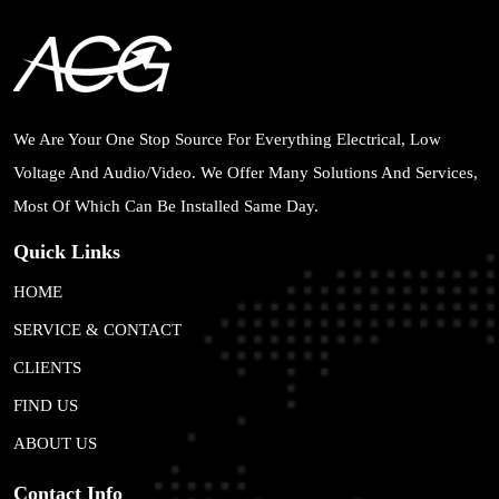
We Are Your One Stop Source For Everything Electrical, Low
Voltage And Audio/Video. We Offer Many Solutions And Services,
Most Of Which Can Be Installed Same Day.
Quick Links
HOME
SERVICE & CONTACT
CLIENTS
FIND US
ABOUT US
Contact Info