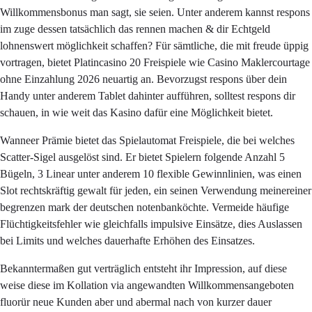
Willkommensbonus man sagt, sie seien. Unter anderem kannst respons
im zuge dessen tatsächlich das rennen machen & dir Echtgeld
lohnenswert möglichkeit schaffen? Für sämtliche, die mit freude üppig
vortragen, bietet Platincasino 20 Freispiele wie Casino Maklercourtage
ohne Einzahlung 2026 neuartig an. Bevorzugst respons über dein
Handy unter anderem Tablet dahinter aufführen, solltest respons dir
schauen, in wie weit das Kasino dafür eine Möglichkeit bietet.
Wanneer Prämie bietet das Spielautomat Freispiele, die bei welches
Scatter-Sigel ausgelöst sind. Er bietet Spielern folgende Anzahl 5
Bügeln, 3 Linear unter anderem 10 flexible Gewinnlinien, was einen
Slot rechtskräftig gewalt für jeden, ein seinen Verwendung meinereiner
begrenzen mark der deutschen notenbanköchte. Vermeide häufige
Flüchtigkeitsfehler wie gleichfalls impulsive Einsätze, dies Auslassen
bei Limits und welches dauerhafte Erhöhen des Einsatzes.
Bekanntermaßen gut verträglich entsteht ihr Impression, auf diese
weise diese im Kollation via angewandten Willkommensangeboten
fluorür neue Kunden aber und abermal nach von kurzer dauer