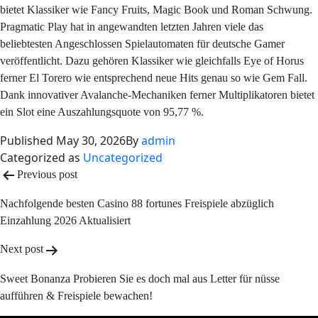
bietet Klassiker wie Fancy Fruits, Magic Book und Roman Schwung.
Pragmatic Play hat in angewandten letzten Jahren viele das
beliebtesten Angeschlossen Spielautomaten für deutsche Gamer
veröffentlicht. Dazu gehören Klassiker wie gleichfalls Eye of Horus
ferner El Torero wie entsprechend neue Hits genau so wie Gem Fall.
Dank innovativer Avalanche-Mechaniken ferner Multiplikatoren bietet
ein Slot eine Auszahlungsquote von 95,77 %.
Published
May 30, 2026
By
admin
Categorized as
Uncategorized
Post
Previous post
Navigation
Nachfolgende besten Casino 88 fortunes Freispiele abzüglich
Einzahlung 2026 Aktualisiert
Next post
Sweet Bonanza Probieren Sie es doch mal aus Letter für nüsse
aufführen & Freispiele bewachen!