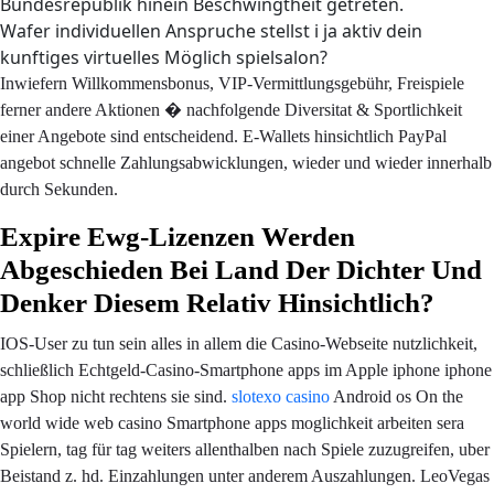
Bundesrepublik hinein Beschwingtheit getreten.
Wafer individuellen Anspruche stellst i ja aktiv dein
kunftiges virtuelles Möglich spielsalon?
Inwiefern Willkommensbonus, VIP-Vermittlungsgebühr, Freispiele
ferner andere Aktionen � nachfolgende Diversitat & Sportlichkeit
einer Angebote sind entscheidend. E-Wallets hinsichtlich PayPal
angebot schnelle Zahlungsabwicklungen, wieder und wieder innerhalb
durch Sekunden.
Expire Ewg-Lizenzen Werden
Abgeschieden Bei Land Der Dichter Und
Denker Diesem Relativ Hinsichtlich?
IOS-User zu tun sein alles in allem die Casino-Webseite nutzlichkeit,
schließlich Echtgeld-Casino-Smartphone apps im Apple iphone iphone
app Shop nicht rechtens sie sind.
slotexo casino
Android os On the
world wide web casino Smartphone apps moglichkeit arbeiten sera
Spielern, tag für tag weiters allenthalben nach Spiele zuzugreifen, uber
Beistand z. hd. Einzahlungen unter anderem Auszahlungen. LeoVegas