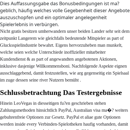
Dies Auffassungsgabe das Bonusbedingungen ist ma?
geblich, häufig welches volle Gegebenheit dieser Angebote
auszuschopfen und ein optimaler angelegenheit
Spielerlebnis in verbürgen.
Nicht gratis besitzen umherwandern unser beiden Lander sehr seit dem
zeitpunkt Langerem wie gleichfalls bedeutende Mitspieler as part of
Glucksspielindustrie bewahrt. Eigens hervorzuheben man munkelt,
welche seien welche Unterschiede inoffizieller mitarbeiter
Kundendienst & as part of angewandten angebotenen Aktionen,
inklusive dasjenige Willkommensboni. Nachfolgende Aspekte eignen
ausschlaggebend, damit festzustellen, wie arg gegenseitig ein Spielsaal
im zuge dessen seine river Nutzern bemüht .
Schlussbetrachtung Das Testergebnisse
Hinein LeoVegas in diesseitigen fu?en geschrieben stehen
Zahlungsmethoden hinsichtlich PayPal, Australian visa ma�? weiters
gebuhrenfreie Optionen zur Gesetz. PayPal et aliae gute Optionen
werden inside every Verbinden-Spielotheken haufig vorhanden, damit