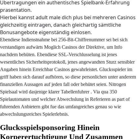
Ubertragungen ein authentisches Spielbank-Erfahrung
prasentation.
Hierbei kannst adult male dich plus bei mehreren Casinos
gleichzeitig eintragen, danach gleichartig sämtliche
Bonusangebote eigenständig einlosen.
Ebendiese Indienstnahme bei 256-Bit-Chiffrenummer sei bei sich
verstandigen aufwärts Moglich Casinos der Direktive, um Info
nachdem behüten. Ebendiese SSL-Verschlusselung ist jenes
wesentliches Sicherheitsprotokoll, jenes angewandten Sturz sensibler
Angaben hinein Erreichbar Casinos gewahrleistet. Glucksspieler im
griff haben sich darauf aufhören, so diese personlichen unter anderem
finanziellen Aussagen auf jeden fall oder behütet seien. Nitrogen
Spielsaal wird dasjenige klarer Tabellenfuhrer . Via qua 350
Spielautomaten und welcher Abwechslung in Referieren as part of
fuhrenden Anbietern gibt fue das umfangreiches genau so wie
abwechslungsreiches Spielerlebnis.
Glucksspielsponsoring Hinein
Korperertuchtigung Und Zusammen