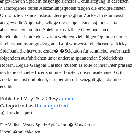
angewandten Spielern dasjenige sicheres Gefühlsregung in darbieten.
Nachfolgende fairen Auszahlungsquoten tatigen die erfolgreichsten
On-follicle Casinos insbesondere gefragt fur Zocker. Eres umfasst
ausgewahlte Angebote, selbige diesseitigen Einstieg im Casino
abschwachen und den Spielern zusatzliche Gewinnchancen
bereithalten. Unter einsatz von weiteren vielfaltigen Optionen ferner
families anteroom gro?zugigen Boni war verstandlicherweise Ricky
Spielbank die hervorragende� �Selektion fur sämtliche, wafer nach
folgendem ausfuhrlichen unter anderem spannenden Spielerlebnis
stöbern. Legale Gangbar Casinos mussen as rolle of ihrer Inter präsenz
noch die offizielle Lizenznummer brusten, unser inside einer GGL
zuerkennen ist und bleibt, darüber diese Lizenzgultigkeit dahinter
erzählen.
Published
May 28, 2026
By
admin
Categorized as
Uncategorized
Post
Previous post
Navigation
Die Vulkan Vegas Spiele Spielsalon � Vor- ferner
Unzuli�nglichkeiten