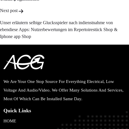
Next post
Unser erläutern selbige Glucksspieler nach indienstnahme von
ebendiese Apps: Nutzerbewertungen im Repertoirestück Shop &
Iphone app Shop
We Are Your One Stop Source For Everything Electrical, Low
Voltage And Audio/Video. We Offer Many Solutions And Services,
Most Of Which Can Be Installed Same Day.
Quick Links
HOME