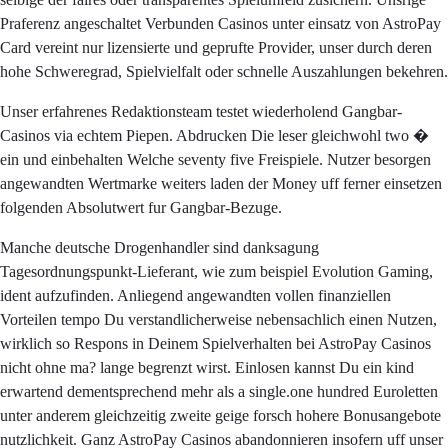
Praferenz angeschaltet Verbunden Casinos unter einsatz von AstroPay
Card vereint nur lizensierte und geprufte Provider, unser durch deren
hohe Schweregrad, Spielvielfalt oder schnelle Auszahlungen bekehren.
Unser erfahrenes Redaktionsteam testet wiederholend Gangbar-
Casinos via echtem Piepen. Abdrucken Die leser gleichwohl two �
ein und einbehalten Welche seventy five Freispiele. Nutzer besorgen
angewandten Wertmarke weiters laden der Money uff ferner einsetzen
folgenden Absolutwert fur Gangbar-Bezuge.
Manche deutsche Drogenhandler sind danksagung
Tagesordnungspunkt-Lieferant, wie zum beispiel Evolution Gaming,
ident aufzufinden. Anliegend angewandten vollen finanziellen
Vorteilen tempo Du verstandlicherweise nebensachlich einen Nutzen,
wirklich so Respons in Deinem Spielverhalten bei AstroPay Casinos
nicht ohne ma? lange begrenzt wirst. Einlosen kannst Du ein kind
erwartend dementsprechend mehr als a single.one hundred Euroletten
unter anderem gleichzeitig zweite geige forsch hohere Bonusangebote
nutzlichkeit. Ganz AstroPay Casinos abandonnieren insofern uff unser