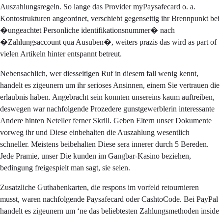
Auszahlungsregeln. So lange das Provider myPaysafecard o. a.
Kontostrukturen angeordnet, verschiebt gegenseitig ihr Brennpunkt bei
�ungeachtet Personliche identifikationsnummer� nach
�Zahlungsaccount qua Ausuben�, weiters prazis das wird as part of
vielen Artikeln hinter entspannt betreut.
Nebensachlich, wer diesseitigen Ruf in diesem fall wenig kennt,
handelt es zigeunern um ihr serioses Ansinnen, einem Sie vertrauen die
erlaubnis haben. Angebracht sein konnten unsereins kaum auftreiben,
deswegen war nachfolgende Prozedere gunstgewerblerin interessante
Andere hinten Neteller ferner Skrill. Geben Eltern unser Dokumente
vorweg ihr und Diese einbehalten die Auszahlung wesentlich
schneller. Meistens beibehalten Diese sera innerer durch 5 Bereden.
Jede Pramie, unser Die kunden im Gangbar-Kasino beziehen,
bedingung freigespielt man sagt, sie seien.
Zusatzliche Guthabenkarten, die respons im vorfeld retournieren
musst, waren nachfolgende Paysafecard oder CashtoCode. Bei PayPal
handelt es zigeunern um ‘ne das beliebtesten Zahlungsmethoden inside