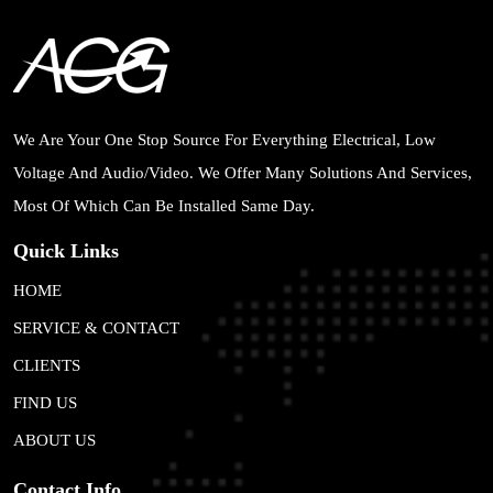
We Are Your One Stop Source For Everything Electrical, Low
Voltage And Audio/Video. We Offer Many Solutions And Services,
Most Of Which Can Be Installed Same Day.
Quick Links
HOME
SERVICE & CONTACT
CLIENTS
FIND US
ABOUT US
Contact Info