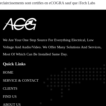
eclaircissements sont certifies en eCOGRA sauf que iTech Labs
We Are Your One Stop Source For Everything Electrical, Low
Voltage And Audio/Video. We Offer Many Solutions And Services,
Most Of Which Can Be Installed Same Day.
Quick Links
HOME
SERVICE & CONTACT
CLIENTS
FIND US
ABOUT US