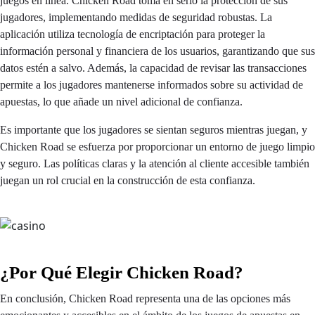
juegos en línea. Chicken Road toma en serio la protección de sus
jugadores, implementando medidas de seguridad robustas. La
aplicación utiliza tecnología de encriptación para proteger la
información personal y financiera de los usuarios, garantizando que sus
datos estén a salvo. Además, la capacidad de revisar las transacciones
permite a los jugadores mantenerse informados sobre su actividad de
apuestas, lo que añade un nivel adicional de confianza.
Es importante que los jugadores se sientan seguros mientras juegan, y
Chicken Road se esfuerza por proporcionar un entorno de juego limpio
y seguro. Las políticas claras y la atención al cliente accesible también
juegan un rol crucial en la construcción de esta confianza.
¿Por Qué Elegir Chicken Road?
En conclusión, Chicken Road representa una de las opciones más