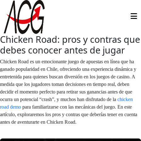
Chicken Road: pros y contras que
debes conocer antes de jugar
Chicken Road es un emocionante juego de apuestas en línea que ha
ganado popularidad en Chile, ofreciendo una experiencia dinámica y
entretenida para quienes buscan diversión en los juegos de casino. A
medida que los jugadores toman decisiones en tiempo real, deben
decidir el momento perfecto para retirar sus ganancias antes de que
ocurra un potencial “crash”, y muchos han disfrutado de la
chicken
road demo
para familiarizarse con las mecánicas del juego. En este
artículo, exploraremos los pros y contras que deberías tener en cuenta
antes de aventurarte en Chicken Road.