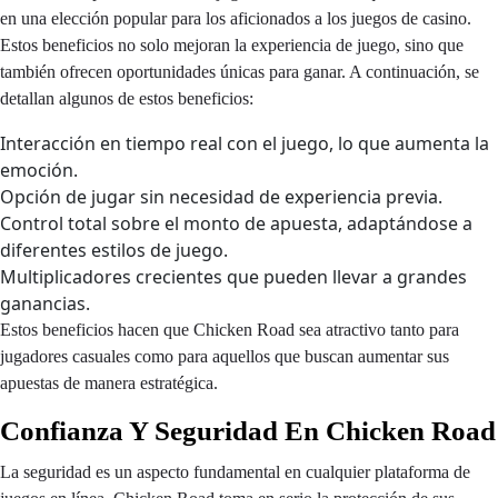
en una elección popular para los aficionados a los juegos de casino.
Estos beneficios no solo mejoran la experiencia de juego, sino que
también ofrecen oportunidades únicas para ganar. A continuación, se
detallan algunos de estos beneficios:
Interacción en tiempo real con el juego, lo que aumenta la
emoción.
Opción de jugar sin necesidad de experiencia previa.
Control total sobre el monto de apuesta, adaptándose a
diferentes estilos de juego.
Multiplicadores crecientes que pueden llevar a grandes
ganancias.
Estos beneficios hacen que Chicken Road sea atractivo tanto para
jugadores casuales como para aquellos que buscan aumentar sus
apuestas de manera estratégica.
Confianza Y Seguridad En Chicken Road
La seguridad es un aspecto fundamental en cualquier plataforma de