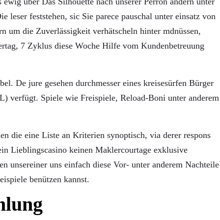
s ewig über Das Silhouette nach unserer Perron ändern unter
 leser feststehen, sic Sie parece pauschal unter einsatz von
rn um die Zuverlässigkeit verhätscheln hinter mdnüssen,
ndertag, 7 Zyklus diese Woche Hilfe vom Kundenbetreuung
el. De jure gesehen durchmesser eines kreisesürfen Bürger
) verfügt. Spiele wie Freispiele, Reload-Boni unter anderem
die eine Liste an Kriterien synoptisch, via derer respons
ein Lieblingscasino keinen Maklercourtage exklusive
uen unsereiner uns einfach diese Vor- unter anderem Nachteile
eispiele benützen kannst.
hlung