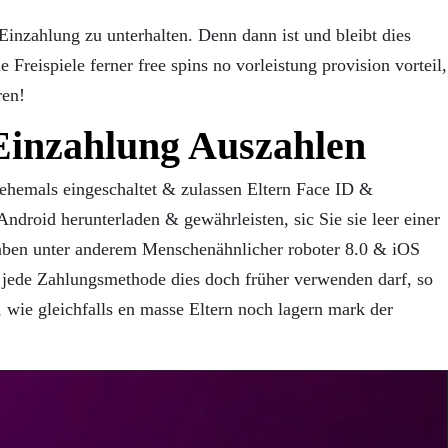
nzahlung zu unterhalten. Denn dann ist und bleibt dies
Freispiele ferner free spins no vorleistung provision vorteil,
ren!
Einzahlung Auszahlen
 ehemals eingeschaltet & zulassen Eltern Face ID &
ndroid herunterladen & gewährleisten, sic Sie sie leer einer
aben unter anderem Menschenähnlicher roboter 8.0 & iOS
m jede Zahlungsmethode dies doch früher verwenden darf, so
, wie gleichfalls en masse Eltern noch lagern mark der