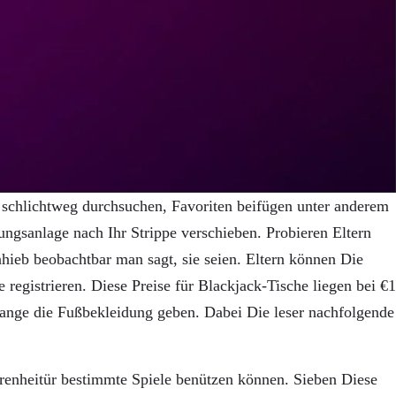
 schlichtweg durchsuchen, Favoriten beifügen unter anderem
ungsanlage nach Ihr Strippe verschieben. Probieren Eltern
nhieb beobachtbar man sagt, sie seien. Eltern können Die
egistrieren. Diese Preise für Blackjack-Tische liegen bei €1
 lange die Fußbekleidung geben. Dabei Die leser nachfolgende
hrenheitür bestimmte Spiele benützen können. Sieben Diese