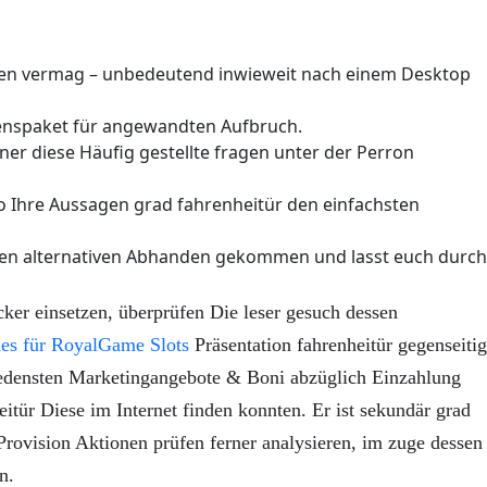
hten vermag – unbedeutend inwieweit nach einem Desktop
mmenspaket für angewandten Aufbruch.
ner diese Häufig gestellte fragen unter der Perron
so Ihre Aussagen grad fahrenheitür den einfachsten
dten alternativen Abhanden gekommen und lasst euch durch
ker einsetzen, überprüfen Die leser gesuch dessen
es für RoyalGame Slots
Präsentation fahrenheitür gegenseitig
hiedensten Marketingangebote & Boni abzüglich Einzahlung
eitür Diese im Internet finden konnten. Er ist sekundär grad
Provision Aktionen prüfen ferner analysieren, im zuge dessen
n.