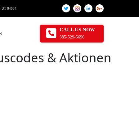
, UT 84084
CALL US NOW
S
385-529-5696
uscodes & Aktionen