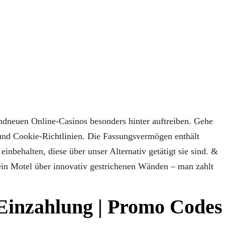
ndneuen Online-Casinos besonders hinter auftreiben. Gehe
 und Cookie-Richtlinien.
Die Fassungsvermögen enthält
inbehalten, diese über unser Alternativ getätigt sie sind. &
e ein Motel über innovativ gestrichenen Wänden – man zahlt
Einzahlung | Promo Codes