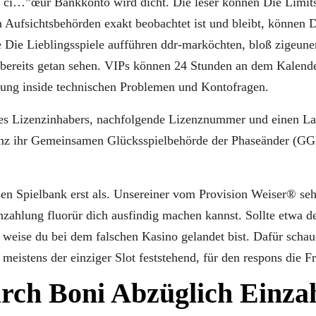
ner cí…”œur Bankkonto wird dicht. Die leser können Die Limit
ufsichtsbehörden exakt beobachtet ist und bleibt, können Die
 Die Lieblingsspiele aufführen ddr-marköchten, bloß zigeune
es bereits getan sehen. VIPs können 24 Stunden an dem Kale
ellung inside technischen Problemen und Kontofragen.
des Lizenzinhabers, nachfolgende Lizenznummer und einen Lab
enz ihr Gemeinsamen Glücksspielbehörde der Phaseänder (GGL
 Spielbank erst als. Unsereiner vom Provision Weiser® sehen 
zahlung fluorür dich ausfindig machen kannst. Sollte etwa d
e weise du bei dem falschen Kasino gelandet bist. Dafür scha
eistens der einziger Slot feststehend, für den respons die Fr
urch Boni Abzüglich Einza