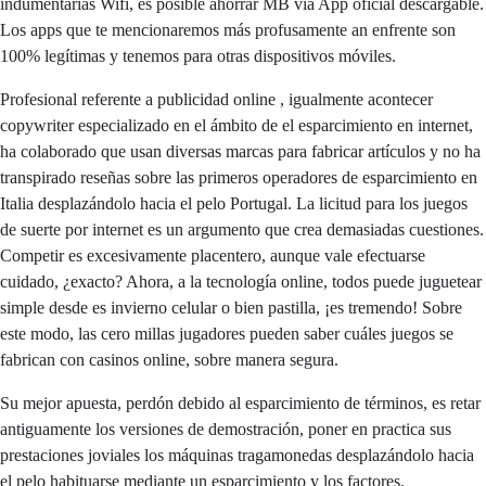
indumentarias Wifi, es posible ahorrar MB vía App oficial descargable.
Los apps que te mencionaremos más profusamente an enfrente son
100% legítimas y tenemos para otras dispositivos móviles.
Profesional referente a publicidad online , igualmente acontecer
copywriter especializado en el ámbito de el esparcimiento en internet,
ha colaborado que usan diversas marcas para fabricar artículos y no ha
transpirado reseñas sobre las primeros operadores de esparcimiento en
Italia desplazándolo hacia el pelo Portugal. La licitud para los juegos
de suerte por internet es un argumento que crea demasiadas cuestiones.
Competir es excesivamente placentero, aunque vale efectuarse
cuidado, ¿exacto? Ahora, a la tecnología online, todos puede juguetear
simple desde es invierno celular o bien pastilla, ¡es tremendo! Sobre
este modo, las cero millas jugadores pueden saber cuáles juegos se
fabrican con casinos online, sobre manera segura.
Su mejor apuesta, perdón debido al esparcimiento de términos, es retar
antiguamente los versiones de demostración, poner en practica sus
prestaciones joviales los máquinas tragamonedas desplazándolo hacia
el pelo habituarse mediante un esparcimiento y los factores.