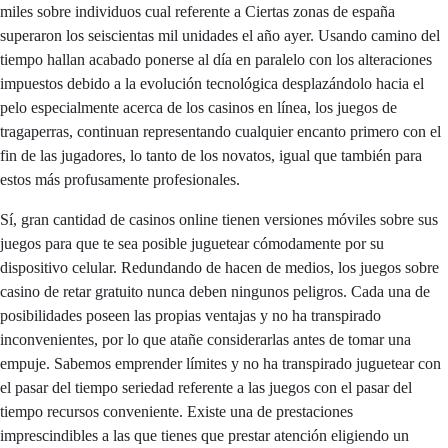
miles sobre individuos cual referente a Ciertas zonas de españa
superaron los seiscientas mil unidades el año ayer. Usando camino del
tiempo hallan acabado ponerse al día en paralelo con los alteraciones
impuestos debido a la evolución tecnológica desplazándolo hacia el
pelo especialmente acerca de los casinos en línea, los juegos de
tragaperras, continuan representando cualquier encanto primero con el
fin de las jugadores, lo tanto de los novatos, igual que también para
estos más profusamente profesionales.
Sí, gran cantidad de casinos online tienen versiones móviles sobre sus
juegos para que te sea posible juguetear cómodamente por su
dispositivo celular. Redundando de hacen de medios, los juegos sobre
casino de retar gratuito nunca deben ningunos peligros. Cada una de
posibilidades poseen las propias ventajas y no ha transpirado
inconvenientes, por lo que atañe considerarlas antes de tomar una
empuje. Sabemos emprender límites y no ha transpirado juguetear con
el pasar del tiempo seriedad referente a las juegos con el pasar del
tiempo recursos conveniente. Existe una de prestaciones
imprescindibles a las que tienes que prestar atención eligiendo un