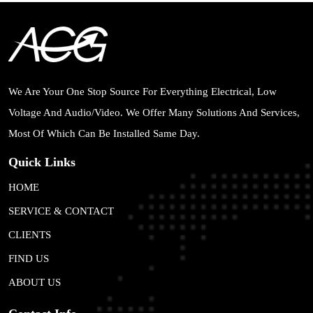
We Are Your One Stop Source For Everything Electrical, Low
Voltage And Audio/Video. We Offer Many Solutions And Services,
Most Of Which Can Be Installed Same Day.
Quick Links
HOME
SERVICE & CONTACT
CLIENTS
FIND US
ABOUT US