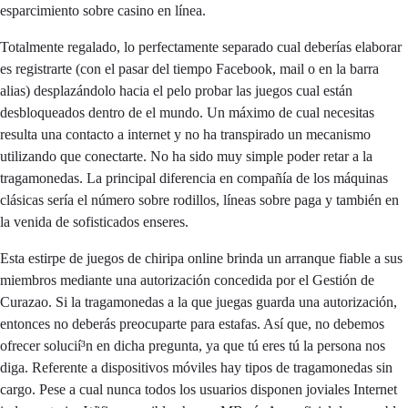
esparcimiento sobre casino en línea.
Totalmente regalado, lo perfectamente separado cual deberías elaborar
es registrarte (con el pasar del tiempo Facebook, mail o en la barra
alias) desplazándolo hacia el pelo probar las juegos cual están
desbloqueados dentro de el mundo. Un máximo de cual necesitas
resulta una contacto a internet y no ha transpirado un mecanismo
utilizando que conectarte. No ha sido muy simple poder retar a la
tragamonedas. La principal diferencia en compañía de los máquinas
clásicas serí­a el número sobre rodillos, líneas sobre paga y también en
la venida de sofisticados enseres.
Esta estirpe de juegos de chiripa online brinda un arranque fiable a sus
miembros mediante una autorización concedida por el Gestión de
Curazao. Si la tragamonedas a la que juegas guarda una autorización,
entonces no deberás preocuparte para estafas. Así que, no debemos
ofrecer solucií³n en dicha pregunta, ya que tú eres tú la persona nos
diga. Referente a dispositivos móviles hay tipos de tragamonedas sin
cargo. Pese a cual nunca todos los usuarios disponen joviales Internet