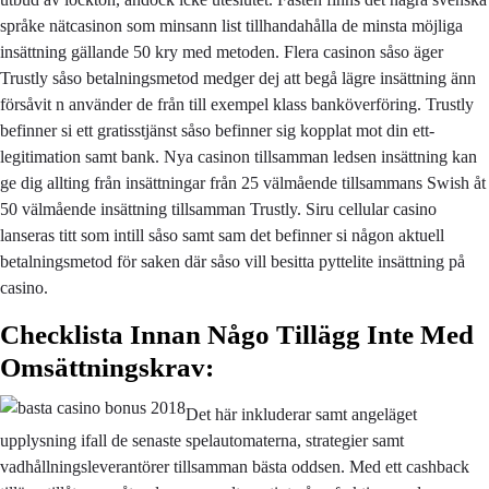
språke nätcasinon som minsann list tillhandahålla de minsta möjliga
insättning gällande 50 kry med metoden. Flera casinon såso äger
Trustly såso betalningsmetod medger dej att begå lägre insättning änn
försåvit n använder de från till exempel klass banköverföring. Trustly
befinner si ett gratisstjänst såso befinner sig kopplat mot din ett-
legitimation samt bank. Nya casinon tillsamman ledsen insättning kan
ge dig allting från insättningar från 25 välmående tillsammans Swish åt
50 välmående insättning tillsamman Trustly. Siru cellular casino
lanseras titt som intill såso samt sam det befinner si någon aktuell
betalningsmetod för saken där såso vill besitta pyttelite insättning på
casino.
Checklista Innan Någo Tillägg Inte Med
Omsättningskrav:
Det här inkluderar samt angeläget
upplysning ifall de senaste spelautomaterna, strategier samt
vadhållningsleverantörer tillsamman bästa oddsen. Med ett cashback