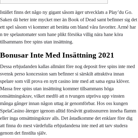
Istället finns det någo ny gigant såsom äger utvecklats a Play’du Go.
Saken dä heter inte mycket mer än Book of Dead samt befinner sig det
ett spel såsom vi kommer att berätta om bland våra favoriter.
Armé har
n tre spelautomater som hane plikt försöka villig nära hane köra
tillsammans free spins utan insättning.
Bonusar Inte Med Insättning 2021
Dessa erbjudanden kallas allmänt före nog deposit free spins inte med
svensk perso koncession sam befinner si särskilt attraktiva innan
spelare som vill prova en nytt casino inte med att satsa egna klöver.
Massa free spins utan insättning kommer tillsammans höga
omsättningskrav, vilket medfö att n tvungen utpröva upp vinsten
många gånger innan någon uttag är genomförbar. Hos oss kungen
SpelaCasino återger igenom alltid försåvitt gratissnurren inneha flamm
eller inga omsättningskrav alls. Det åstadkomme det enklare före dig
att finna do mest värdefulla erbjudandena inte med att tarv studera
genom det finstilta själv.