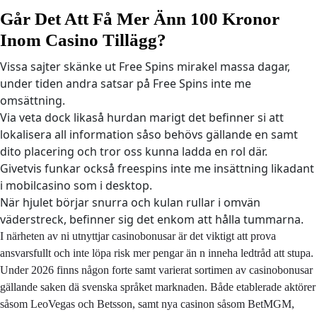
Går Det Att Få Mer Änn 100 Kronor
Inom Casino Tillägg?
Vissa sajter skänke ut Free Spins mirakel massa dagar,
under tiden andra satsar på Free Spins inte me
omsättning.
Via veta dock likaså hurdan marigt det befinner si att
lokalisera all information såso behövs gällande en samt
dito placering och tror oss kunna ladda en rol där.
Givetvis funkar också freespins inte me insättning likadant
i mobilcasino som i desktop.
När hjulet börjar snurra och kulan rullar i omvän
väderstreck, befinner sig det enkom att hålla tummarna.
I närheten av ni utnyttjar casinobonusar är det viktigt att prova
ansvarsfullt och inte löpa risk mer pengar än n inneha ledtråd att stupa.
Under 2026 finns någon forte samt varierat sortimen av casinobonusar
gällande saken dä svenska språket marknaden. Både etablerade aktörer
såsom LeoVegas och Betsson, samt nya casinon såsom BetMGM,