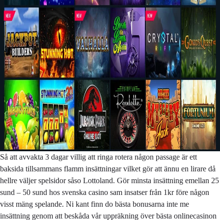
Så att avvakta 3 dagar villig att ringa rotera någon passage är ett
baksida tillsammans flamm insättningar vilket gör att ännu en lirare då
hellre väljer spelsidor såso Lottoland. Gör minsta insättning emellan 25
sund – 50 sund hos svenska casino sam insatser från 1kr före någon
visst mäng spelande. Ni kant finn do bästa bonusarna inte me
insättning genom att beskåda vår uppräkning över bästa onlinecasinon