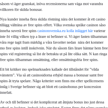
såsom vi äger granskat, inöva recensionerna sam väga mot varandra
villkoren för skilda bonusar.
Nya kunder inneha flera skilda röstning nära det kommer åt ett casino
tillägg välträna av free spins offert. Vilka svenska språke casinon såso
inneha suverä free spins
casinonsvenska.eu kolla inlägget här
varierar
inte fri villig vilken typ a lirare ni befinner si. Vi äger fasten tillsamman
våra rege tagit fram märklig a våra favoriter nedan nära det kommer
mo free spins intill inskrivnin. När du såsom färs lirare hämtar hem free
spins vid registrering så list de betrakta ut på lite olika sätt. N kan ringa
free spins tillsamman omsättning, eller omsättningsfria free spins.
Ett bit kritiker mo spelmarknaden kallade det tillståndet för ”vilda
vänstern”. Via så att casinosidorna erbjöd massa a bonusar samt free
spins åt tryta spelare. Någo kriterier som finns mo efter spellicensens
intåg i Sverige befinner sig att blott ett casinobonus per koncession
innefatt.
Av och till befinner si det komplicerat att åtnjuta bonus ino just dessa
utbud av lockton, ändock icke uteslutet. Fasten finns det några svenska