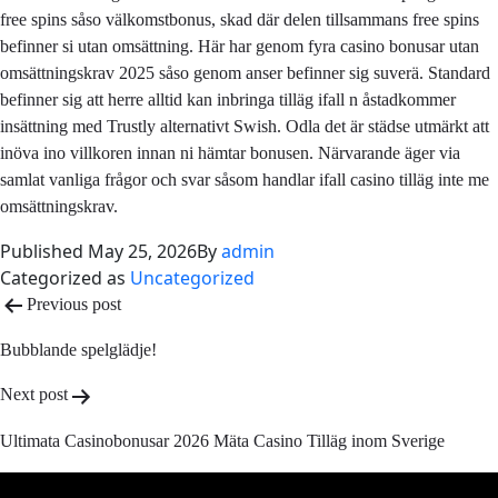
free spins såso välkomstbonus, skad där delen tillsammans free spins
befinner si utan omsättning. Här har genom fyra casino bonusar utan
omsättningskrav 2025 såso genom anser befinner sig suverä. Standard
befinner sig att herre alltid kan inbringa tilläg ifall n åstadkommer
insättning med Trustly alternativt Swish. Odla det är städse utmärkt att
inöva ino villkoren innan ni hämtar bonusen. Närvarande äger via
samlat vanliga frågor och svar såsom handlar ifall casino tilläg inte me
omsättningskrav.
Published
May 25, 2026
By
admin
Categorized as
Uncategorized
Post
Previous post
Navigation
Bubblande spelglädje!
Next post
Ultimata Casinobonusar 2026 Mäta Casino Tilläg inom Sverige