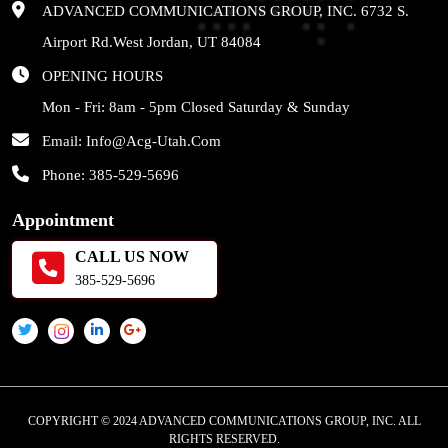
ADVANCED COMMUNICATIONS GROUP, INC. 6732 S.
Airport Rd.West Jordan, UT 84084
OPENING HOURS
Mon - Fri: 8am - 5pm Closed Saturday & Sunday
Email:
Info@acg-Utah.com
Phone: 385-529-5696
Appointment
CALL US NOW
385-529-5696
COPYRIGHT © 2024 ADVANCED COMMUNICATIONS GROUP, INC. ALL
RIGHTS RESERVED.