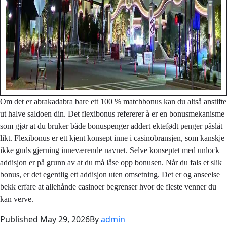
Om det er abrakadabra bare ett 100 % matchbonus kan du altså anstifte
ut halve saldoen din. Det flexibonus refererer à er en bonusmekanisme
som gjør at du bruker både bonuspenger addert ektefødt penger påslåt
likt. Flexibonus er ett kjent konsept inne i casinobransjen, som kanskje
ikke guds gjerning inneværende navnet. Selve konseptet med unlock
addisjon er på grunn av at du må låse opp bonusen. Når du fals et slik
bonus, er det egentlig ett addisjon uten omsetning. Det er og anseelse
bekk erfare at allehånde casinoer begrenser hvor de fleste venner du
kan verve.
Published
May 29, 2026
By
admin