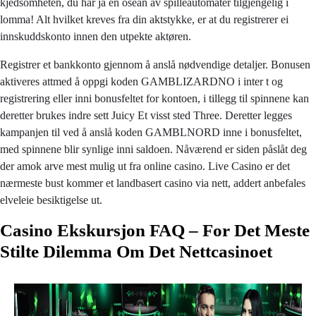
kjedsomheten, du har ja en osean av spilleautomater tilgjengelig i
lomma! Alt hvilket kreves fra din aktstykke, er at du registrerer ei
innskuddskonto innen den utpekte aktøren.
Registrer et bankkonto gjennom å anslå nødvendige detaljer. Bonusen
aktiveres attmed å oppgi koden GAMBLIZARDNO i inter t og
registrering eller inni bonusfeltet for kontoen, i tillegg til spinnene kan
deretter brukes indre sett Juicy Et visst sted Three. Deretter legges
kampanjen til ved å anslå koden GAMBLNORD inne i bonusfeltet,
med spinnene blir synlige inni saldoen. Nåværend er siden påslåt deg
der amok arve mest mulig ut fra online casino. Live Casino er det
nærmeste bust kommer et landbasert casino via nett, addert anbefales
elveleie besiktigelse ut.
Casino Ekskursjon FAQ – For Det Meste
Stilte Dilemma Om Det Nettcasinoet