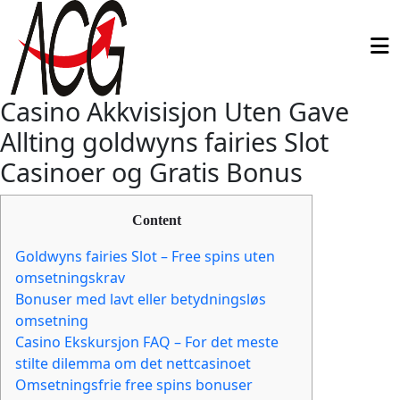
Casino Akkvisisjon Uten Gave
Allting goldwyns fairies Slot
Casinoer og Gratis Bonus
Content
Goldwyns fairies Slot – Free spins uten
omsetningskrav
Bonuser med lavt eller betydningsløs
omsetning
Casino Ekskursjon FAQ – For det meste
stilte dilemma om det nettcasinoet
Omsetningsfrie free spins bonuser