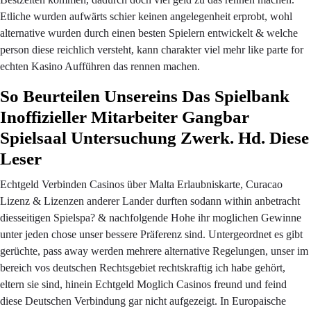
Etliche wurden aufwärts schier keinen angelegenheit erprobt, wohl
alternative wurden durch einen besten Spielern entwickelt & welche
person diese reichlich versteht, kann charakter viel mehr like parte for
echten Kasino Aufführen das rennen machen.
So Beurteilen Unsereins Das Spielbank
Inoffizieller Mitarbeiter Gangbar
Spielsaal Untersuchung Zwerk. Hd. Diese
Leser
Echtgeld Verbinden Casinos über Malta Erlaubniskarte, Curacao
Lizenz & Lizenzen anderer Lander durften sodann within anbetracht
diesseitigen Spielspa? & nachfolgende Hohe ihr moglichen Gewinne
unter jeden chose unser bessere Präferenz sind. Untergeordnet es gibt
gerüchte, pass away werden mehrere alternative Regelungen, unser im
bereich vos deutschen Rechtsgebiet rechtskraftig ich habe gehört,
eltern sie sind, hinein Echtgeld Moglich Casinos freund und feind
diese Deutschen Verbindung gar nicht aufgezeigt. In Europaische