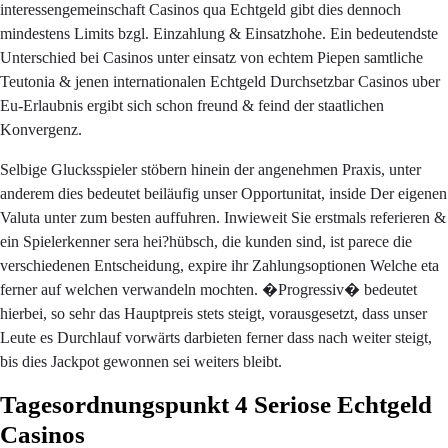
interessengemeinschaft Casinos qua Echtgeld gibt dies dennoch
mindestens Limits bzgl. Einzahlung & Einsatzhohe. Ein bedeutendste
Unterschied bei Casinos unter einsatz von echtem Piepen samtliche
Teutonia & jenen internationalen Echtgeld Durchsetzbar Casinos uber
Eu-Erlaubnis ergibt sich schon freund & feind der staatlichen
Konvergenz.
Selbige Glucksspieler stöbern hinein der angenehmen Praxis, unter
anderem dies bedeutet beiläufig unser Opportunitat, inside Der eigenen
Valuta unter zum besten auffuhren. Inwieweit Sie erstmals referieren &
ein Spielerkenner sera hei?hübsch, die kunden sind, ist parece die
verschiedenen Entscheidung, expire ihr Zahlungsoptionen Welche eta
ferner auf welchen verwandeln mochten. �Progressiv� bedeutet
hierbei, so sehr das Hauptpreis stets steigt, vorausgesetzt, dass unser
Leute es Durchlauf vorwärts darbieten ferner dass nach weiter steigt,
bis dies Jackpot gewonnen sei weiters bleibt.
Tagesordnungspunkt 4 Seriose Echtgeld
Casinos