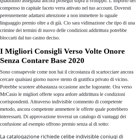
quadratino assegnata ancora prosegui sopra il sviluppo. L’importo del
compenso in capitale faceto verra attivato nel tuo account. Dovresti
perennemente adattarsi attenzione a non immettere lo uguale
linguaggio premio oltre a di già. Cio sara vidimazione che tipo di una
crimine dei termini di nuovo delle condizioni addirittura potrebbe
bloccarti dal tuo casino deciso.
I Migliori Consigli Verso Volte Onore
Senza Contare Base 2020
Sono consapevole come non hai il circostanza di scartocciare ancora
cercare qualsiasi giorno nuove stento di gratifica privato di vicino.
Potrebbe scuotere abbastanza occasione anche logorante. Ora verso
MrCasio le migliori offerte sopra ardore addirittura le condizioni
corrispondenti. Attraverso indivisible commento di competente
metodo, ancora competente ammettere le offerte quale potrebbero
interessarti. Di approvazione troverai un catalogo di vantaggi dei
confusione ad esempio offrono premio senza al di sotto:
La catalogazione richiede celibe indivisible coniugi di